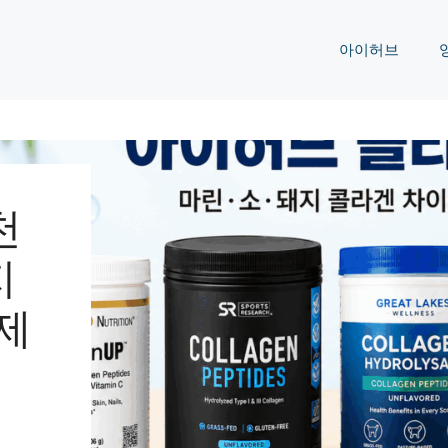
아이허브
천
지
제