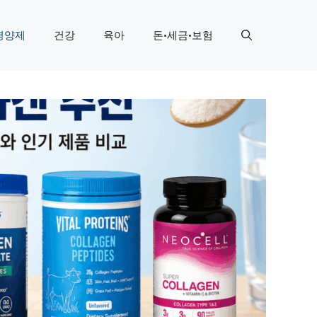
영양제
건강
육아
돈·세금·보험