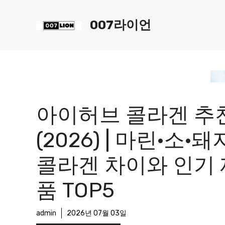
컨
텐
007라이언
츠
로
건
너
뛰
기
아이허브 콜라겐 추
(2026) | 마린·소·돼
콜라겐 차이와 인기 
품 TOP5
admin
2026년 07월 03일