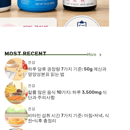
MOST RECENT
More
건강
하루 당류 권장량 7가지 기준: 50g 계산과
영양성분표 읽는 법
건강
칼륨 많은 음식 10가지: 하루 3,500mg 식
단과 주의사항
건강
비타민 섭취 시간 7가지 기준: 아침·저녁, 식
전·식후 총정리