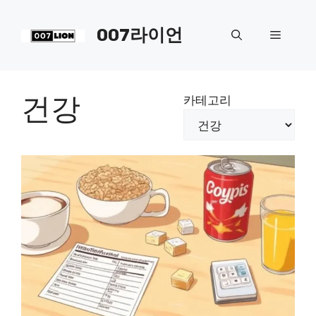
컨
텐
007라이언
메
츠
로
뉴
건
너
건강
카테고리
뛰
기