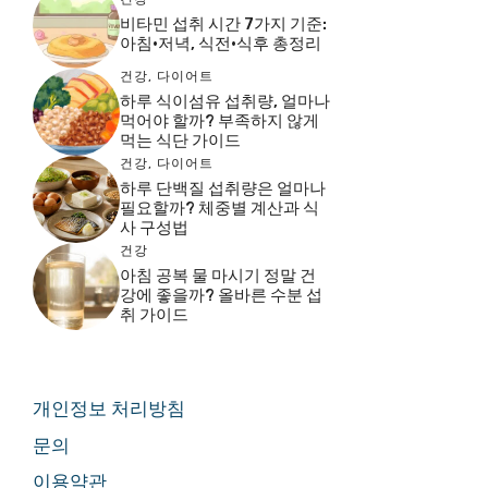
비타민 섭취 시간 7가지 기준:
아침·저녁, 식전·식후 총정리
건강
,
다이어트
하루 식이섬유 섭취량, 얼마나
먹어야 할까? 부족하지 않게
먹는 식단 가이드
건강
,
다이어트
하루 단백질 섭취량은 얼마나
필요할까? 체중별 계산과 식
사 구성법
건강
아침 공복 물 마시기 정말 건
강에 좋을까? 올바른 수분 섭
취 가이드
개인정보 처리방침
문의
이용약관