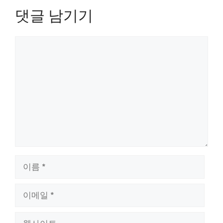
댓글 남기기
댓
글
이
름
이
메
일
웹