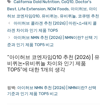
태
California Gold Nutrition
,
CoQ10
,
Doctor's
고
그
Best
,
Life Extension
,
NOW Foods
,
아이허브
,
아이
리
허브 코엔자임Q10
,
유비퀴논
,
유비퀴놀
,
코큐텐 추천
아이허브 콜라겐 추천 (2026) | 마린·소·돼지 콜
라겐 차이와 인기 제품 TOP5
아이허브 NMN 추천 (2026) | NMN이란? 선택 기
준과 인기 제품 TOP5 비교
“아이허브 코엔자임Q10 추천 (2026) | 유
비퀴논·유비퀴놀 차이와 인기 제품
TOP5”에 대한 1개의 생각
핑백:
아이허브 NMN 추천 (2026) | NMN이란? 선택
기준과 인기 제품 TOP5 비교