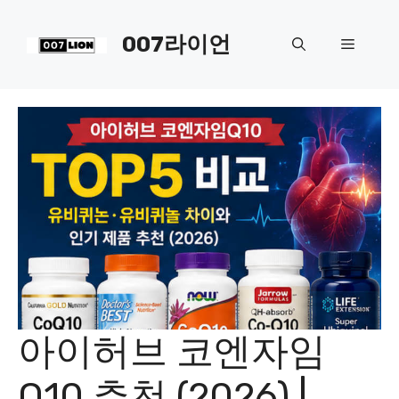
컨
텐
007라이언
메
츠
로
뉴
건
너
뛰
기
아이허브 코엔자임
Q10 추천 (2026) |