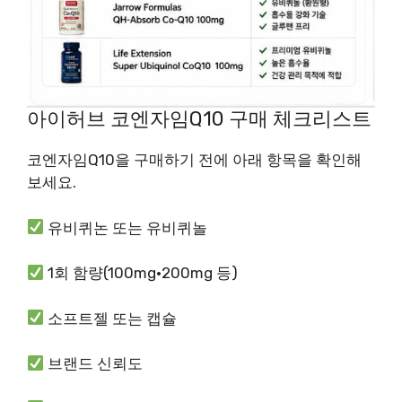
아이허브 코엔자임Q10 구매 체크리스트
코엔자임Q10을 구매하기 전에 아래 항목을 확인해
보세요.
유비퀴논 또는 유비퀴놀
1회 함량(100mg·200mg 등)
소프트젤 또는 캡슐
브랜드 신뢰도