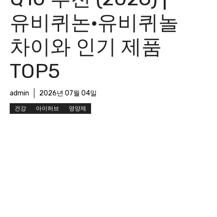
유비퀴논·유비퀴놀
차이와 인기 제품
TOP5
admin
2026년 07월 04일
건강
아이허브
영양제