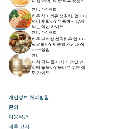
아침·저녁, 식전·식후 총정리
건강
,
다이어트
하루 식이섬유 섭취량, 얼마나
먹어야 할까? 부족하지 않게
먹는 식단 가이드
건강
,
다이어트
하루 단백질 섭취량은 얼마나
필요할까? 체중별 계산과 식
사 구성법
건강
아침 공복 물 마시기 정말 건
강에 좋을까? 올바른 수분 섭
취 가이드
개인정보 처리방침
문의
이용약관
제휴 고지