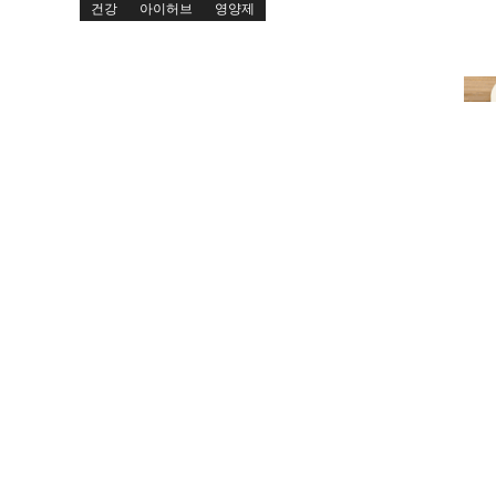
건강
아이허브
영양제