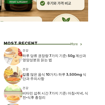
MOST RECENT
More
건강
하루 당류 권장량 7가지 기준: 50g 계산과
영양성분표 읽는 법
건강
칼륨 많은 음식 10가지: 하루 3,500mg 식
단과 주의사항
건강
비타민 섭취 시간 7가지 기준: 아침·저녁, 식
전·식후 총정리