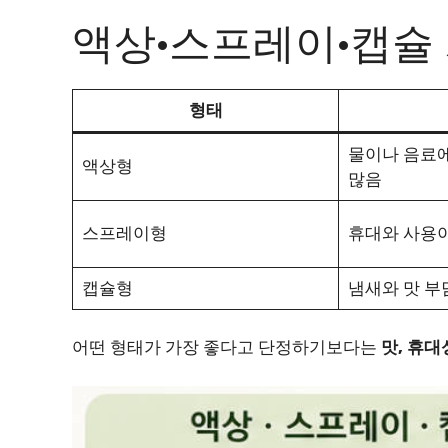
액상·스프레이·캡슐
형태
물이나 음료에
액상형
많음
스프레이형
휴대와 사용
캡슐형
냄새와 맛 부
어떤 형태가 가장 좋다고 단정하기보다는
맛, 휴대