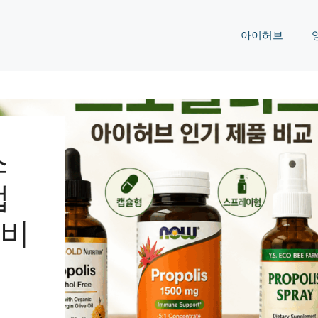
아이허브
스
캡
 비