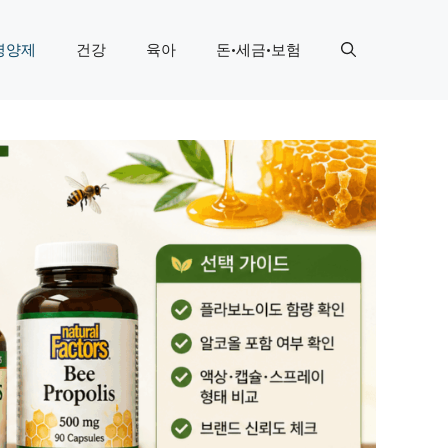
영양제
건강
육아
돈·세금·보험