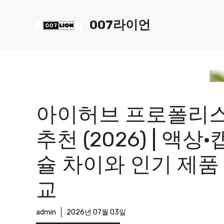
컨
텐
007라이언
츠
로
건
너
뛰
기
아이허브 프로폴리
추천 (2026) | 액상·
슐 차이와 인기 제품
교
admin
2026년 07월 03일