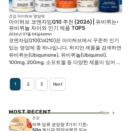
건강
아이허브
영양제
아이허브 코엔자임Q10 추천 (2026) | 유비퀴논·
유비퀴놀 차이와 인기 제품 TOP5
2026년 07월 04일
Admin
코엔자임Q10(CoQ10)은 아이허브에서 꾸준히 인기
있는 영양제 중 하나입니다. 하지만 제품을 검색하면
유비퀴논(Ubiquinone), 유비퀴놀(Ubiquinol),
100mg, 200mg, 소프트젤 등 다양한 제품이 있어 ...
1
2
3
Next
MOST RECENT
More
건강
하루 당류 권장량 7가지 기준:
50g 계산과 영양성분표 읽는