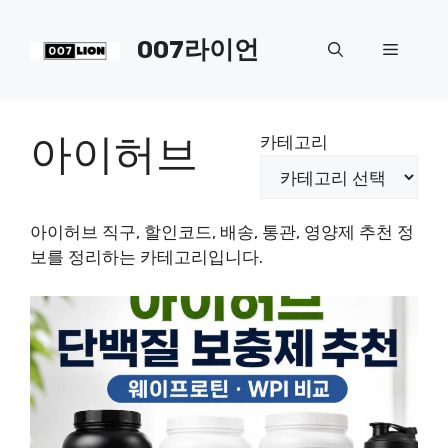
컨
텐
007라이언
메
츠
로
뉴
건
너
아이허브
카테고리
뛰
기
아이허브 직구, 할인코드, 배송, 통관, 영양제 추천 정
보를 정리하는 카테고리입니다.