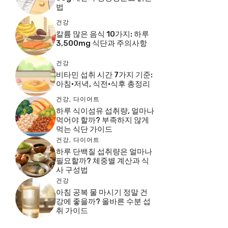
법
건강
칼륨 많은 음식 10가지: 하루
3,500mg 식단과 주의사항
건강
비타민 섭취 시간 7가지 기준:
아침·저녁, 식전·식후 총정리
건강
,
다이어트
하루 식이섬유 섭취량, 얼마나
먹어야 할까? 부족하지 않게
먹는 식단 가이드
건강
,
다이어트
하루 단백질 섭취량은 얼마나
필요할까? 체중별 계산과 식
사 구성법
건강
아침 공복 물 마시기 정말 건
강에 좋을까? 올바른 수분 섭
취 가이드