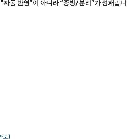
“자동 반영”이 아니라 “증빙/분리”가 성패
입니
한도)