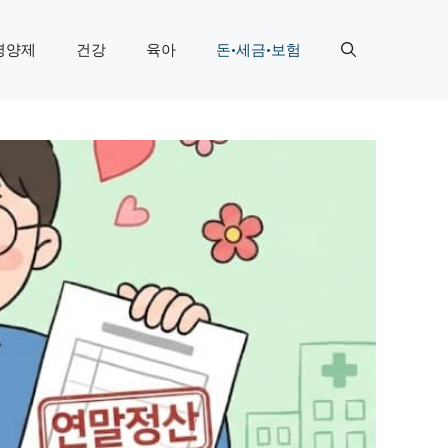
영양제
건강
육아
돈·세금·보험