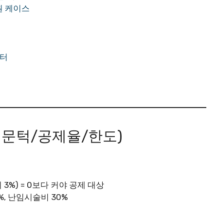
원 케이스
령
부터
% 문턱/공제율/한도)
3%) = 0보다 커야 공제 대상
%, 난임시술비 30%