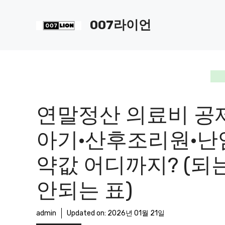
컨
텐
007라이언
츠
로
건
너
뛰
기
연말정산 의료비 공제
아기·산후조리원·난
약값 어디까지? (되
안되는 표)
admin
Updated on:
2026년 01월 21일