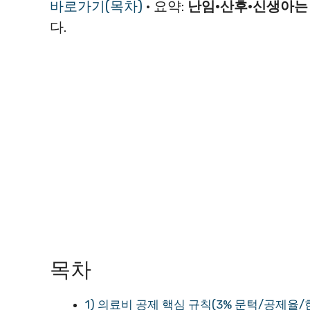
바로가기(목차)
· 요약:
난임·산후·신생아는 
다.
목차
1) 의료비 공제 핵심 규칙(3% 문턱/공제율/