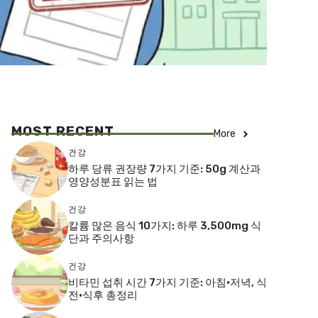
MOST RECENT
More
건강
하루 당류 권장량 7가지 기준: 50g 계산과
영양성분표 읽는 법
건강
칼륨 많은 음식 10가지: 하루 3,500mg 식
단과 주의사항
건강
비타민 섭취 시간 7가지 기준: 아침·저녁, 식
전·식후 총정리