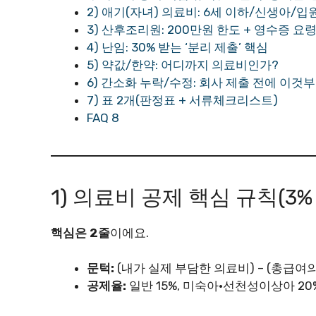
2) 애기(자녀) 의료비: 6세 이하/신생아/입
3) 산후조리원: 200만원 한도 + 영수증 요
4) 난임: 30% 받는 ‘분리 제출’ 핵심
5) 약값/한약: 어디까지 의료비인가?
6) 간소화 누락/수정: 회사 제출 전에 이것
7) 표 2개(판정표 + 서류체크리스트)
FAQ 8
1) 의료비 공제 핵심 규칙(3
핵심은 2줄
이에요.
문턱:
(내가 실제 부담한 의료비) – (총급여의 
공제율:
일반 15%, 미숙아·선천성이상아 20