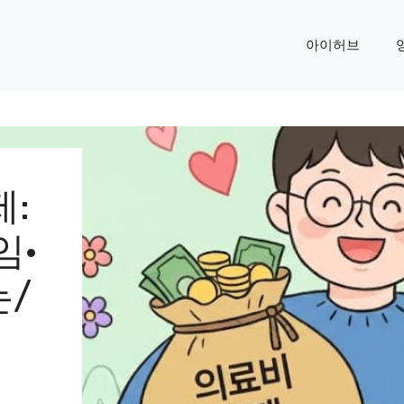
아이허브
:
임·
는/