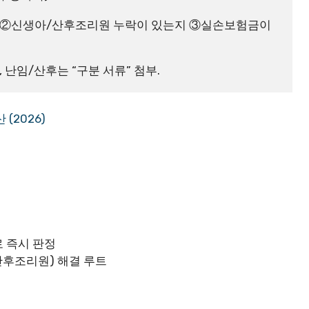
지 ②신생아/산후조리원 누락이 있는지 ③실손보험금이 
 난임/산후는 “구분 서류” 첨부.
(2026)
로 즉시 판정
산후조리원) 해결 루트