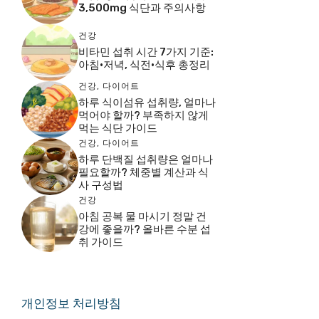
3,500mg 식단과 주의사항
건강
비타민 섭취 시간 7가지 기준:
아침·저녁, 식전·식후 총정리
건강
,
다이어트
하루 식이섬유 섭취량, 얼마나
먹어야 할까? 부족하지 않게
먹는 식단 가이드
건강
,
다이어트
하루 단백질 섭취량은 얼마나
필요할까? 체중별 계산과 식
사 구성법
건강
아침 공복 물 마시기 정말 건
강에 좋을까? 올바른 수분 섭
취 가이드
개인정보 처리방침