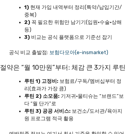
1)
현재 가입 내역부터 정리(특약/납입기간/
중복)
2)
꼭 필요한 위험만 남기기(입원·수술·상해
등)
3)
비교는 공식 플랫폼으로 기준선 잡기
공식 비교 출발점:
보험다모아(e-insmarket)
절약은 “월 10만원”부터: 체감 큰 3가지 루틴
루틴 1) 고정비:
보험료/구독/멤버십부터 정
리(효과가 가장 큼)
루틴 2) 소모품:
기저귀·물티슈는 “브랜드”보
다 “월 단가”로
루틴 3) 공공 서비스:
보건소/도서관/육아지
원 프로그램 적극 활용
예방접종 정보는 여기서 최신 기준을 확인할 수 있어