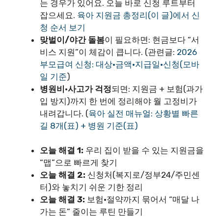
는 경우가 있어요. 오늘 바로 신청 루트부터
잡으세요.
육아 지원금 총정리(이 글)에서 신
청 순서 보기
맞벌이/야간 돌봄
이 필요하면: 현금보다 “서
비스 지원”이 체감이 큽니다. (관련글:
2026
부모급여 신청: 대상·금액·지급일·신청(모바
일 기준
)
병원비·사고가 걱정
되면: 지원금 + 보험(과가
입 방지)까지 한 번에 정리해야 월 고정비가
내려갑니다. (
육아 실전 매뉴얼: 상황별 빠른
길 8개(표) + 병원 기준(표)
오늘 해결 1:
우리 집이 받을 수 있는 지원금을
“맵”으로 빠르게 찾기
오늘 해결 2:
신청처(복지로/정부24/주민센
터)와 놓치기 쉬운 기한 정리
오늘 해결 3:
보험·절약까지 묶어서 “매달 나
가는 돈” 줄이는 루틴 만들기