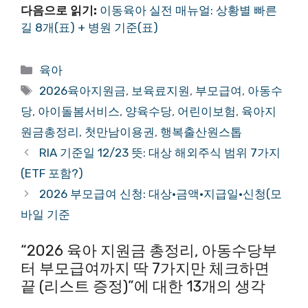
다음으로 읽기:
이동
육아 실전 매뉴얼: 상황별 빠른
길 8개(표) + 병원 기준(표)
카
육아
테
태
2026육아지원금
,
보육료지원
,
부모급여
,
아동수
고
그
당
,
아이돌봄서비스
,
양육수당
,
어린이보험
,
육아지
리
원금총정리
,
첫만남이용권
,
행복출산원스톱
RIA 기준일 12/23 뜻: 대상 해외주식 범위 7가지
(ETF 포함?)
2026 부모급여 신청: 대상·금액·지급일·신청(모
바일 기준
“2026 육아 지원금 총정리, 아동수당부
터 부모급여까지 딱 7가지만 체크하면
끝 (리스트 증정)”에 대한 13개의 생각