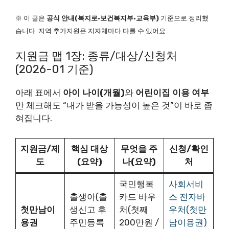
※ 이 글은
공식 안내(복지로·보건복지부·교육부)
기준으로 정리했
습니다. 지역 추가지원은 지자체마다 다를 수 있어요.
지원금 맵 1장: 종류/대상/신청처
(2026-01 기준)
아래 표에서
아이 나이(개월)
와
어린이집 이용 여부
만 체크해도 “내가 받을 가능성이 높은 것”이 바로 좁
혀집니다.
지원금/제
핵심 대상
무엇을 주
신청/확인
도
(요약)
나(요약)
처
국민행복
사회서비
출생아(출
카드 바우
스 전자바
첫만남이
생신고 후
처(첫째
우처(첫만
용권
주민등록
200만원 /
남이용권)