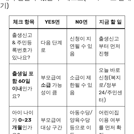
기)
체크 항목
YES면
NO면
지금 할 일
출생신고
신청이 지
출생신고
& 주민등
다음 단계
연될 수 있
부터 먼저
록번호가
로
음
진행
있나요?
오늘 바로
출생일 포
부모급여
소급이 제
신청(복지
함 60일
소급
가능
한될 수 있
로/정부
이내
인가
성이 큼
음
24/주민센
요?
터)
아이 나이
아동수당/
어린이집
가
0~23
부모급여
양육수당
이용 여부
개월
인가
대상 구간
등으로 이
를 먼저 확