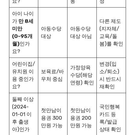
요?
동
정
아이 나이
가
만 8세
다른 제도
미만
아동수당
아동수당
(지자체/
(0~95개
대상
대상 아님
교육/돌
월)
인가
봄)를 확인
요?
어린이집/
변경(입
가정양육
유치원 이
보육료/바
소/퇴소)
수당(해당
용 중인가
우처 중심
시 반드시
연령) 확인
요?
재확인
둘째 이상
(2024-
국민행복
첫만남이
첫만남이
01-01 이
카드 등
용권 300
용권 200
후 출생
록/발급
만원 가능
만원 가능
아)인가
상태 확인