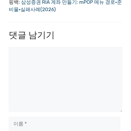
핑백:
삼성증권 RIA 계좌 만들기: mPOP 메뉴 경로·준
비물·실패사례(2026)
댓글 남기기
댓
글
이
름