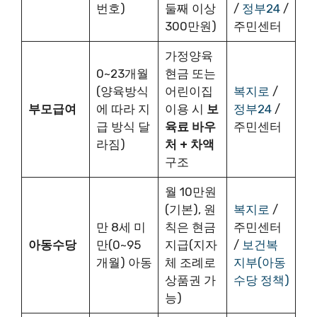
번호)
둘째 이상
/
정부24
/
300만원)
주민센터
가정양육
0~23개월
현금 또는
(양육방식
어린이집
복지로
/
부모급여
에 따라 지
이용 시
보
정부24
/
급 방식 달
육료 바우
주민센터
라짐)
처 + 차액
구조
월 10만원
(기본), 원
복지로
/
만 8세 미
칙은 현금
주민센터
아동수당
만(0~95
지급(지자
/
보건복
개월) 아동
체 조례로
지부(아동
상품권 가
수당 정책)
능)