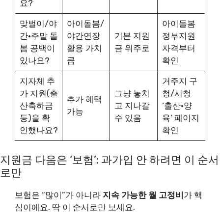
요?
맞벌이/야
아이돌봄/
아이돌봄
간·주말 돌
야간연장
기본 지원
정부지원
봄 공백이
활용 가치
금 위주로
자격부터
있나요?
큼
확인
지자체 추
거주지 구
가 지원(출
그냥 놓치
청/시청
추가 혜택
산축하금
고 지나갈
‘출산·양
가능
등)을 확
수 있음
육’ 페이지
인했나요?
확인
지원금 다음은 ‘보험’: 과가입 안 하려면 이 순서
로만
보험은 “많이”가 아니라
지속 가능한 월 고정비
가 핵
심이에요. 딱 이 순서로만 보세요.