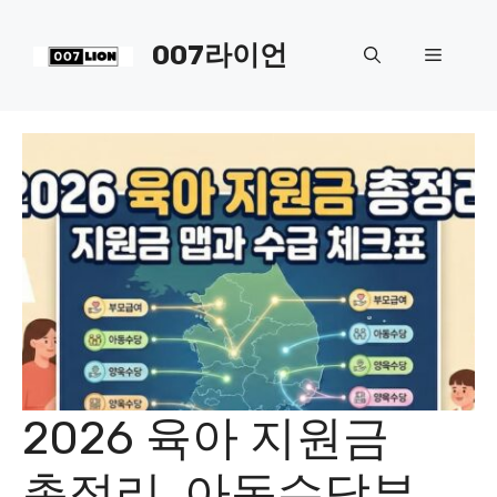
컨
텐
007라이언
메
츠
로
뉴
건
너
뛰
기
2026 육아 지원금
총정리, 아동수당부