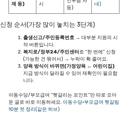
인부담 차
제 등)
시
내)
등)
신청 순서(가장 많이 놓치는 3단계)
출생신고/주민등록번호
→ 대부분 지원의 시
작 버튼입니다.
복지로/정부24/주민센터
로 “한 번에” 신청
(가능한 건 묶어서) → 누락이 확 줄어요.
양육 방식이 바뀌면(가정양육 ↔ 어린이집)
지급 방식이 달라질 수 있어 재확인이 필요합
니다.
아동수당/부모급여 “헷갈리는 포인트”만 따로 모아
둔 글로 바로 이동하세요.
아동수당·부모급여 헷갈림
10분 컷 정리(같은 허브)