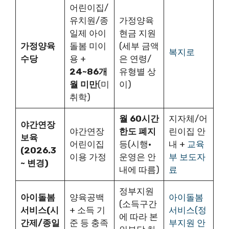
어린이집/
유치원/종
가정양육
일제 아이
현금 지원
가정양육
돌봄 미이
(세부 금액
복지로
수당
용 +
은 연령/
24~86개
유형별 상
월 미만
(미
이)
취학)
월 60시간
지자체/어
야간연장
야간연장
한도 폐지
린이집 안
보육
어린이집
등(시행·
내 +
교육
(2026.3
이용 가정
운영은 안
부 보도자
~ 변경)
내에 따름)
료
정부지원
아이돌봄
양육공백
아이돌봄
(소득구간
서비스(시
+ 소득 기
서비스(정
에 따라 본
간제/종일
준 등 충족
부지원 안