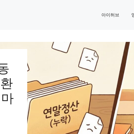
아이허브
동
 환
 마