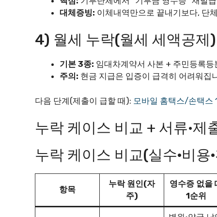
핵심:
기부단체에서 “기부금 영수증” 재발급
대체증빙:
이체내역만으로 끝내기보다, 단체
4) 월세 누락(월세 세액공제)
기본 3종:
임대차계약서 사본 + 주민등록등본
주의:
현금 지급은 입증이 급격히 어려워집니
다음 단계(제출이 급할 때):
모바일 홈택스/손택스 
누락 케이스 비교 + 서류·
누락 케이스 비교(실수·비용·
누락 원인(자
영수증 없을 
항목
주)
1순위