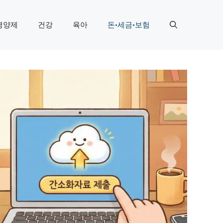
영양제
건강
육아
돈·세금·보험