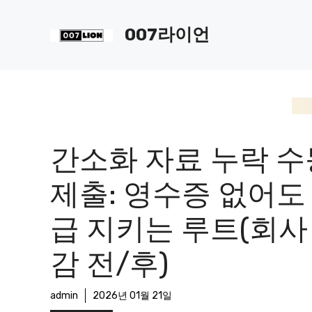
컨
텐
007라이언
츠
로
건
너
뛰
기
간소화 자료 누락 수
제출: 영수증 없어도
급 지키는 루트(회사
감 전/후)
admin
2026년 01월 21일