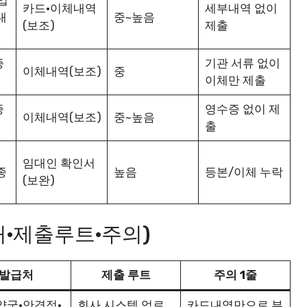
입
카드·이체내역
세부내역 없이
내
중~높음
(보조)
제출
증
기관 서류 없이
이체내역(보조)
중
이체만 제출
증
영수증 없이 제
이체내역(보조)
중~높음
출
임대인 확인서
종
높음
등본/이체 누락
(보완)
·제출루트·주의)
발급처
제출 루트
주의 1줄
약국·안경점·
회사 시스템 업로
카드내역만으로 부