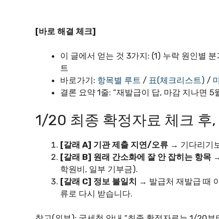
[바로 해결 체크]
이 글에서 얻는 것 3가지: (1) 누락 원인별 분
트
바로가기:
항목별 루트
/
표(체크리스트)
/
결론 요약 1줄: “재발급이 답, 마감 지나면 
1/20 최종 확정자료 체크 후
[갈래 A] 기관 제출 지연/오류
→ 기다리기보
[갈래 B] 원래 간소화에 잘 안 잡히는 항목
→
학원비, 일부 기부금).
[갈래 C] 정보 불일치
→ 발급처 재발급 때 
류로 다시 받습니다.
참고(외부): 국세청 안내 “최종 확정자료는 1/20