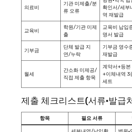
병원·약국 납
기관 미제출/분
의료비
확인서/세부
류 오류
역 재발급
학원/기관 미제
교육비 납입
교육비
출
명서 발급
단체 발급 지
기부금 영수
기부금
연/누락
재발급
계약서+등본
간소화 미제공/
월세
+이체내역 3
직접 제출 항목
세트
제출 체크리스트(서류·발급처
항목
필요 서류
세부내역/납입확
병원·