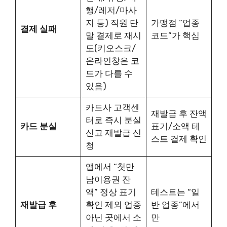
행/레저/마사
지 등) 직원 단
가맹점 “업종
결제 실패
말 결제로 재시
코드”가 핵심
도(키오스크/
온라인창은 코
드가 다를 수
있음)
카드사 고객센
재발급 후 잔액
터로 즉시 분실
카드 분실
표기/소액 테
신고 재발급 신
스트 결제 확인
청
앱에서 “첫만
남이용권 잔
액” 정상 표기
테스트는 “일
재발급 후
확인 제외 업종
반 업종”에서
아닌 곳에서 소
만