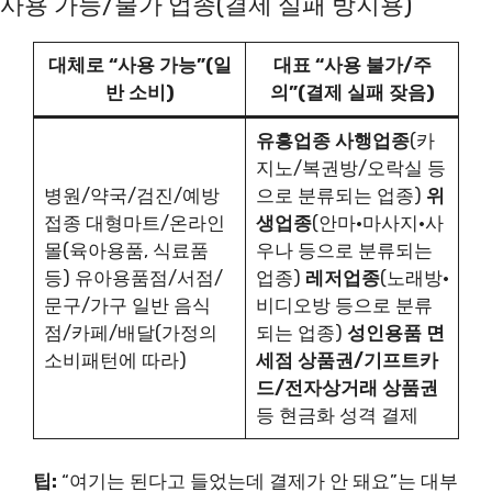
사용 가능/불가 업종(결제 실패 방지용)
대체로 “사용 가능”(일
대표 “사용 불가/주
반 소비)
의”(결제 실패 잦음)
유흥업종
사행업종
(카
지노/복권방/오락실 등
병원/약국/검진/예방
으로 분류되는 업종)
위
접종 대형마트/온라인
생업종
(안마·마사지·사
몰(육아용품, 식료품
우나 등으로 분류되는
등) 유아용품점/서점/
업종)
레저업종
(노래방·
문구/가구 일반 음식
비디오방 등으로 분류
점/카페/배달(가정의
되는 업종)
성인용품
면
소비패턴에 따라)
세점
상품권/기프트카
드/전자상거래 상품권
등 현금화 성격 결제
팁:
“여기는 된다고 들었는데 결제가 안 돼요”는 대부