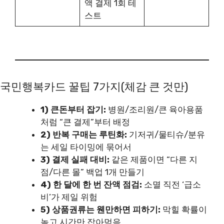
액 결제 1회 테
스트
국민행복카드 꿀팁 7가지(체감 큰 것만)
1) 큰돈부터 잡기:
병원/조리원/큰 육아용품
처럼 “큰 결제”부터 배정
2) 반복 구매는 루틴화:
기저귀/물티슈/분유
는 세일 타이밍에 묶어서
3) 결제 실패 대비:
같은 제품이면 “다른 지
점/다른 몰” 백업 1개 만들기
4) 한 달에 한 번 잔액 점검:
소멸 직전 ‘급소
비’가 제일 위험
5) 상품권류는 웬만하면 피하기:
막힐 확률이
높고 시간만 잡아먹음