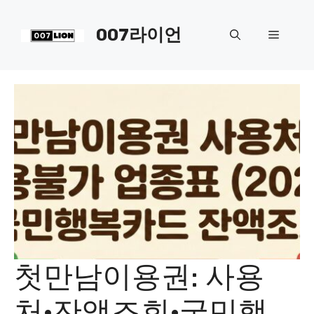
컨
텐
007라이언
메
츠
로
뉴
건
너
뛰
기
첫만남이용권: 사용
처·잔액조회·국민행