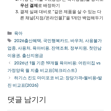
우선 결제
로 배정하기
결제 실패 대비로 “같은 제품을 살 수 있는 다
른 채널(지점/온라인몰)”을 1개만 백업해두기
카
육아
테
태
2026출산혜택
,
국민행복카드
,
바우처
,
사용불가
고
그
업종
,
사용처
,
육아비용
,
잔액조회
,
정부지원
,
첫만남
리
이용권
,
출산지원금
2026년 1월 기준 19개월 육아비용: 어린이집 vs
가정양육 월 지출 비교표(체크리스트)
하기스 킨도 마미포코 비교: 장당가격·월비용·발
진 비교표(2026)
댓글 남기기