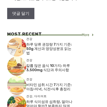
MOST RECENT
More
건강
하루 당류 권장량 7가지 기준:
50g 계산과 영양성분표 읽는
법
건강
칼륨 많은 음식 10가지: 하루
3,500mg 식단과 주의사항
건강
비타민 섭취 시간 7가지 기준:
아침·저녁, 식전·식후 총정리
건강
,
다이어트
하루 식이섬유 섭취량, 얼마나
먹어야 할까? 부족하지 않게