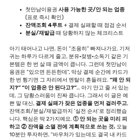
첫만남이용권
사용 가능한 곳/안 되는 업종
(표로 즉시 확인)
잔액조회 4루트
+ 결제 실패할 때 점검 순서
분실/재발급
때 당황하지 않는 체크리스트
아기 태어나고 나면, 돈이 “조용히” 빠져나가요. 기저
귀는 하루가 다르게 줄고, 분유·젖병·소독기 같은 기
본템은 한 번 살 때 금액이 큽니다. 그런데 첫만남이
용권은 “있으면 든든한데”, 막상 결제 순간에 카드가
한 번 튕기면 그 자리에서 멘탈이 흔들려요.
“왜 안 되
지?” “이 업종은 안 된다고?”
… 아기 안고 줄 서 있는
데, 그 당황스러움이 진짜 큽니다. 그래서 이 글은 예
쁜 말 대신,
결제 실패가 잦은 업종을 먼저 걸러주고
,
잔액조회/분실/재발급까지 ‘실전 순서’로 정리했습
니다. 핵심은 딱 2가지예요.
① 안 되는 곳을 미리 피
하고 ② 잔액을 소멸 전에 계획적으로 쓰는 것.
오늘
10분만 투자하면, “바우처가 있는데도 결국 내 카드