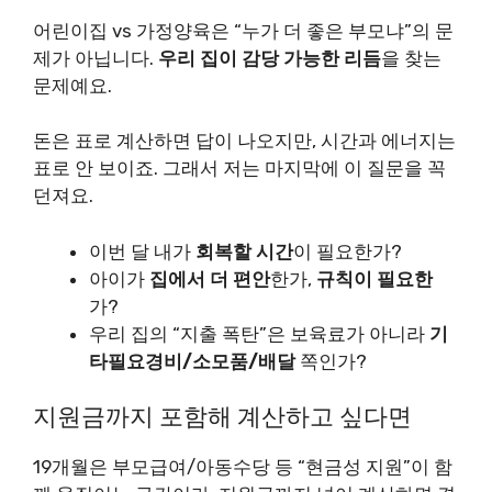
어린이집 vs 가정양육은 “누가 더 좋은 부모냐”의 문
제가 아닙니다.
우리 집이 감당 가능한 리듬
을 찾는
문제예요.
돈은 표로 계산하면 답이 나오지만, 시간과 에너지는
표로 안 보이죠. 그래서 저는 마지막에 이 질문을 꼭
던져요.
이번 달 내가
회복할 시간
이 필요한가?
아이가
집에서 더 편안
한가,
규칙이 필요한
가?
우리 집의 “지출 폭탄”은 보육료가 아니라
기
타필요경비/소모품/배달
쪽인가?
지원금까지 포함해 계산하고 싶다면
19개월은 부모급여/아동수당 등 “현금성 지원”이 함