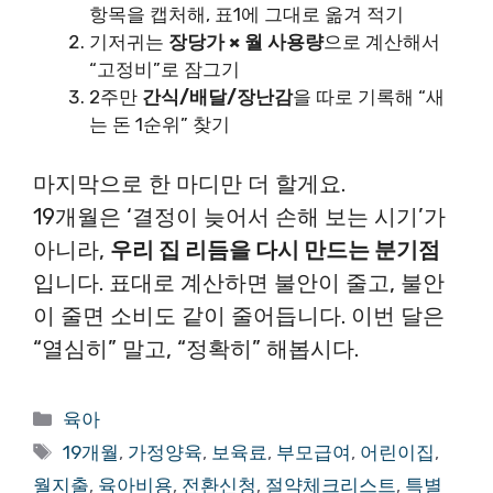
항목을 캡처해, 표1에 그대로 옮겨 적기
기저귀는
장당가 × 월 사용량
으로 계산해서
“고정비”로 잠그기
2주만
간식/배달/장난감
을 따로 기록해 “새
는 돈 1순위” 찾기
마지막으로 한 마디만 더 할게요.
19개월은 ‘결정이 늦어서 손해 보는 시기’가
아니라,
우리 집 리듬을 다시 만드는 분기점
입니다. 표대로 계산하면 불안이 줄고, 불안
이 줄면 소비도 같이 줄어듭니다. 이번 달은
“열심히” 말고, “정확히” 해봅시다.
카
육아
테
태
19개월
,
가정양육
,
보육료
,
부모급여
,
어린이집
,
고
그
월지출
,
육아비용
,
전환신청
,
절약체크리스트
,
특별