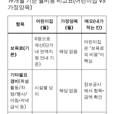
19개월 기준 월비용 비교표(어린이집 VS
가정양육)
어린이집
가정양육
메모(내가
항목
(월)
(월)
적는 칸)
0원으로
어린이집
계산(단가
보육료(기
은 “보육료
내 전액지
해당 없음
본)
외 비용”이
원 안내 기
핵심
준)
기타필요
경비
(특별
정보공시
활동/차
시설별 상
해당 없음
에서 항목·
량/행사/
이
금액 확인
아침·저녁
급식 등)