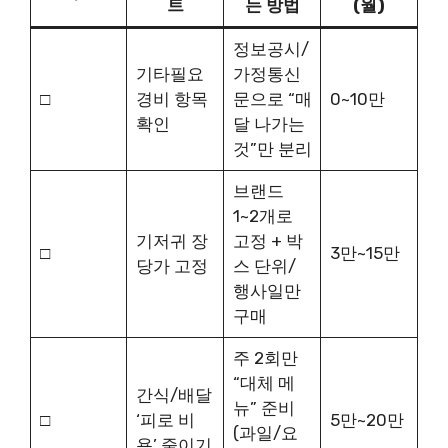
트
는 방법
(월)
정보공시/
기타필요
가정통신
□
경비 항목
문으로 “매
0~10만
확인
달 나가는
것”만 분리
브랜드
1~2개로
기저귀 장
고정 + 박
□
3만~15만
당가 고정
스 단위/
행사일만
구매
주 2회만
“대체 메
간식/배달
뉴” 준비
□
‘피로 비
5만~20만
(과일/요
용’ 줄이기