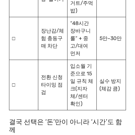
거트/주먹
밥)
“48시간
장난감/체
장바구니
□
험 충동구
룰” + 중
5만~30만
매 차단
고/대여
먼저
입소월 기
준으로 15
전환 신청
일 규칙 체
실수 방지
□
타이밍 점
크(지자
(체감 큼)
검
체/센터
확인)
결국 선택은 ‘돈’만이 아니라 ‘시간’도 함
께