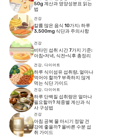
50g 계산과 영양성분표 읽는
법
건강
칼륨 많은 음식 10가지: 하루
3,500mg 식단과 주의사항
건강
비타민 섭취 시간 7가지 기준:
아침·저녁, 식전·식후 총정리
건강
,
다이어트
하루 식이섬유 섭취량, 얼마나
먹어야 할까? 부족하지 않게
먹는 식단 가이드
건강
,
다이어트
하루 단백질 섭취량은 얼마나
필요할까? 체중별 계산과 식
사 구성법
건강
아침 공복 물 마시기 정말 건
강에 좋을까? 올바른 수분 섭
취 가이드