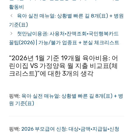
리
활동비
육아 실전 매뉴얼: 상황별 빠른 길 8개(표) + 병원
기준(표)
첫만남이용권: 사용처·잔액조회·국민행복카드
꿀팁(2026) | 가능/불가 업종표 + 분실 체크리스트
“2026년 1월 기준 19개월 육아비용: 어
린이집 VS 가정양육 월 지출 비교표(체
크리스트)”에 대한 3개의 생각
핑백:
육아 실전 매뉴얼: 상황별 빠른 길 8개(표) + 병
원 기준(표)
핑백:
2026 부모급여 신청: 대상·금액·지급일·신청