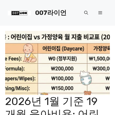
컨
텐
007라이언
메
츠
로
뉴
건
너
뛰
기
2026년 1월 기준 19
개월 육아비용: 어린