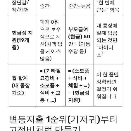
장난감/
“한 번에
중간
중간~높음
책/체험
큰돈” 항목
대개 0원
내 통장에
으로 보수
부모급여
현금성 지
실제 입금
적으로 계
(현금) 50
원(19개
되는 것만
산(차액 없
만
+ (아동
월)
“마이너
음 케이스
수당 등)
스”
많음)
= (기타필
= (소모품
이 한 줄만
월 합계
요경비 +
+ 식비 +
정확하면
(내 통장
소모품 +
체험 + …)
결정이 쉬
기준)
식비 + 교
− (현금성
워집니다
통 + …)
지원)
변동지출 1순위(기저귀)부터
고정비처럼 만들기