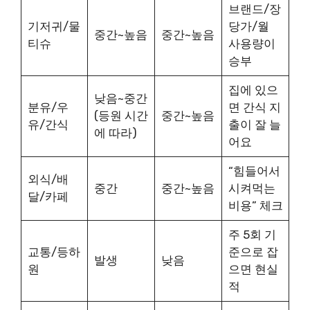
브랜드/장
기저귀/물
당가/월
중간~높음
중간~높음
티슈
사용량이
승부
집에 있으
낮음~중간
분유/우
면 간식 지
(등원 시간
중간~높음
유/간식
출이 잘 늘
에 따라)
어요
“힘들어서
외식/배
중간
중간~높음
시켜먹는
달/카페
비용” 체크
주 5회 기
교통/등하
준으로 잡
발생
낮음
원
으면 현실
적