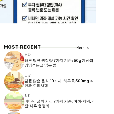
MOST RECENT
More
건강
하루 당류 권장량 7가지 기준: 50g 계산과
영양성분표 읽는 법
건강
칼륨 많은 음식 10가지: 하루 3,500mg 식
단과 주의사항
건강
비타민 섭취 시간 7가지 기준: 아침·저녁, 식
전·식후 총정리