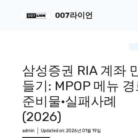
컨
텐
007라이언
츠
로
건
너
뛰
기
삼성증권 RIA 계좌 
들기: MPOP 메뉴 경
준비물·실패사례
(2026)
admin
Updated on:
2026년 01월 19일