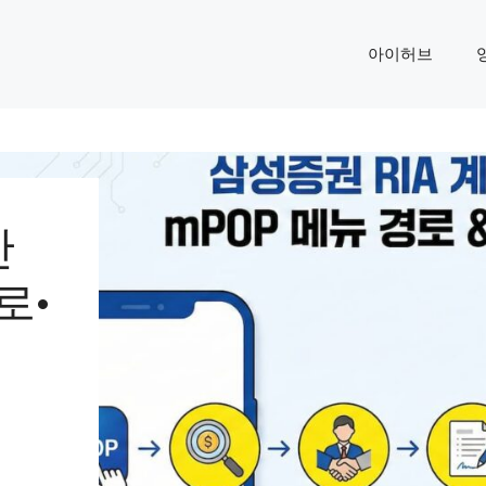
아이허브
만
로·