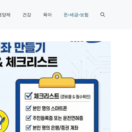
영양제
건강
육아
돈·세금·보험