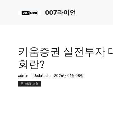
컨
텐
007라이언
츠
로
건
너
뛰
기
키움증권 실전투자 
회란?
admin
Updated on:
2026년 01월 08일
돈·세금·보험