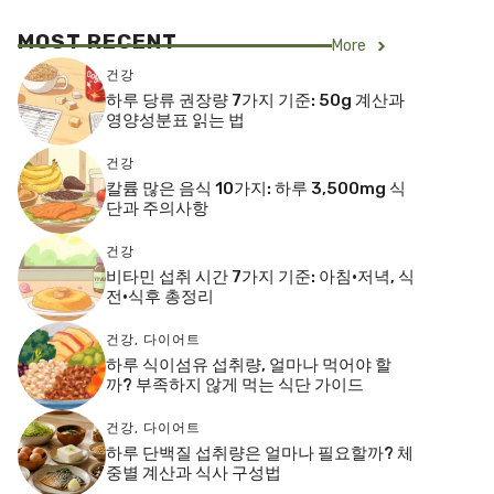
MOST RECENT
More
건강
하루 당류 권장량 7가지 기준: 50g 계산과
영양성분표 읽는 법
건강
칼륨 많은 음식 10가지: 하루 3,500mg 식
단과 주의사항
건강
비타민 섭취 시간 7가지 기준: 아침·저녁, 식
전·식후 총정리
건강
,
다이어트
하루 식이섬유 섭취량, 얼마나 먹어야 할
까? 부족하지 않게 먹는 식단 가이드
건강
,
다이어트
하루 단백질 섭취량은 얼마나 필요할까? 체
중별 계산과 식사 구성법