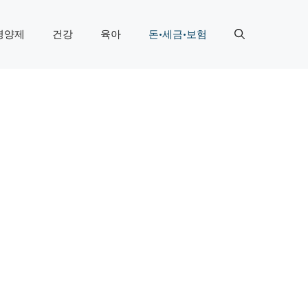
영양제
건강
육아
돈·세금·보험