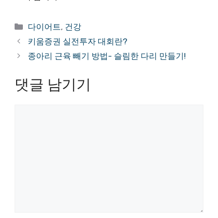
카
다이어트
,
건강
테
키움증권 실전투자 대회란?
고
종아리 근육 빼기 방법- 슬림한 다리 만들기!
리
댓글 남기기
댓
글