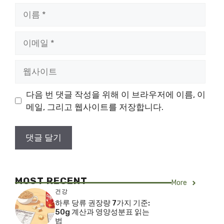
이
름
이
메
일
웹
사
이
다음 번 댓글 작성을 위해 이 브라우저에 이름, 이
트
메일, 그리고 웹사이트를 저장합니다.
MOST RECENT
More
건강
하루 당류 권장량 7가지 기준:
50g 계산과 영양성분표 읽는
법