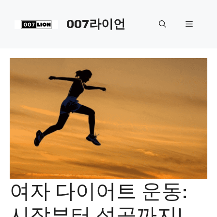
컨
텐
007라이언
메
츠
로
뉴
건
너
뛰
기
여자 다이어트 운동:
시작부터 성공까지!