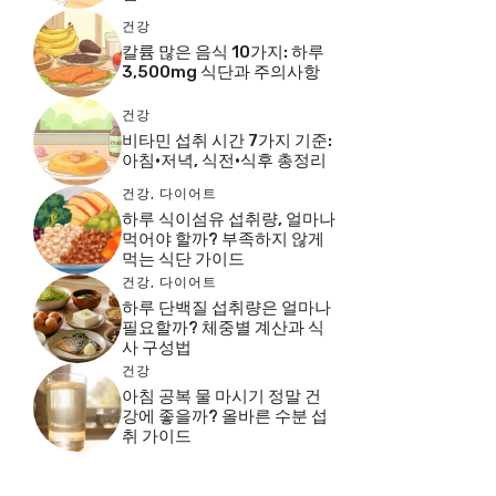
건강
칼륨 많은 음식 10가지: 하루
3,500mg 식단과 주의사항
건강
비타민 섭취 시간 7가지 기준:
아침·저녁, 식전·식후 총정리
건강
,
다이어트
하루 식이섬유 섭취량, 얼마나
먹어야 할까? 부족하지 않게
먹는 식단 가이드
건강
,
다이어트
하루 단백질 섭취량은 얼마나
필요할까? 체중별 계산과 식
사 구성법
건강
아침 공복 물 마시기 정말 건
강에 좋을까? 올바른 수분 섭
취 가이드