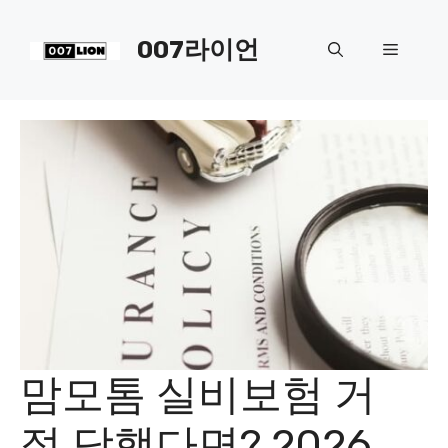
컨
텐
007라이언
메
츠
로
뉴
건
너
뛰
기
맘모톰 실비보험 거
절 당했다면? 2026