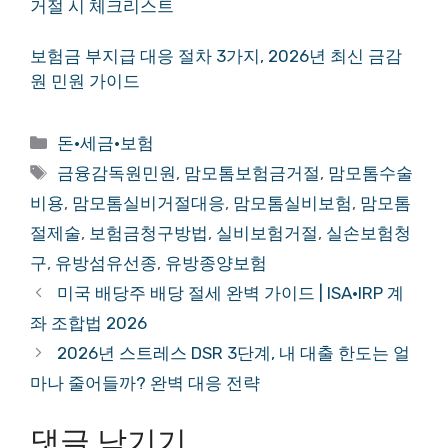
거절 시 체크리스트
보험금 부지급 대응 절차 3가지, 2026년 최신 금감
원 민원 가이드
카
돈·세금·보험
테
태
금융감독원민원
,
맘모톰보험금거절
,
맘모톰수술
고
그
비용
,
맘모톰실비거절대응
,
맘모톰실비보험
,
맘모톰
리
절제술
,
보험금청구방법
,
실비보험거절
,
실손보험청
구
,
유방섬유선종
,
유방종양보험
미국 배당주 배당 절세 완벽 가이드 | ISA·IRP 계
좌 조합법 2026
2026년 스트레스 DSR 3단계, 내 대출 한도는 얼
마나 줄어들까? 완벽 대응 전략
댓글 남기기