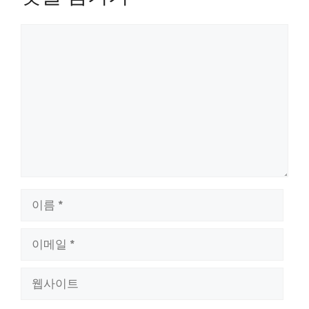
댓
글
이
름
이
메
일
웹
사