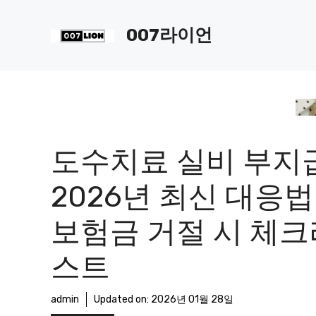
컨
텐
007라이언
츠
로
건
너
뛰
기
도수치료 실비 부지
2026년 최신 대응법 
보험금 거절 시 체크
스트
admin
Updated on:
2026년 01월 28일