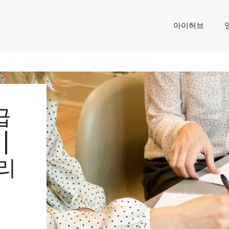
아이허브
급
|
리