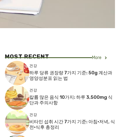
MOST RECENT
More
건강
하루 당류 권장량 7가지 기준: 50g 계산과
영양성분표 읽는 법
건강
칼륨 많은 음식 10가지: 하루 3,500mg 식
단과 주의사항
건강
비타민 섭취 시간 7가지 기준: 아침·저녁, 식
전·식후 총정리