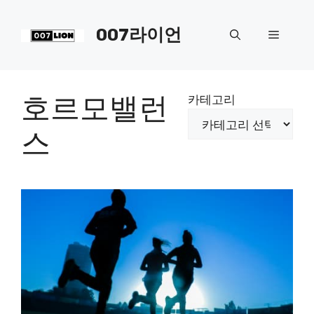
컨
텐
007라이언
메
츠
로
뉴
건
너
호르모밸런
카테고리
뛰
기
스