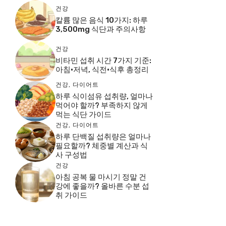
건강
칼륨 많은 음식 10가지: 하루
3,500mg 식단과 주의사항
건강
비타민 섭취 시간 7가지 기준:
아침·저녁, 식전·식후 총정리
건강
,
다이어트
하루 식이섬유 섭취량, 얼마나
먹어야 할까? 부족하지 않게
먹는 식단 가이드
건강
,
다이어트
하루 단백질 섭취량은 얼마나
필요할까? 체중별 계산과 식
사 구성법
건강
아침 공복 물 마시기 정말 건
강에 좋을까? 올바른 수분 섭
취 가이드