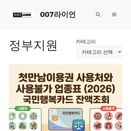
컨
텐
007라이언
메
츠
로
뉴
건
너
정부지원
카테고리
뛰
기