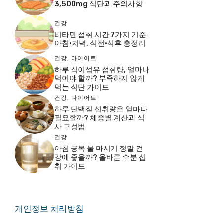
3,500mg 식단과 주의사항
건강
비타민 섭취 시간 7가지 기준:
아침·저녁, 식전·식후 총정리
건강
,
다이어트
하루 식이섬유 섭취량, 얼마나
먹어야 할까? 부족하지 않게
먹는 식단 가이드
건강
,
다이어트
하루 단백질 섭취량은 얼마나
필요할까? 체중별 계산과 식
사 구성법
건강
아침 공복 물 마시기 정말 건
강에 좋을까? 올바른 수분 섭
취 가이드
개인정보 처리방침