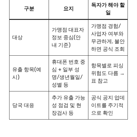
독자가 해야 할
구분
요지
일
가맹점 경험/
가맹점 대표자
사업자 여부와
대상
정보 중심(안
무관하게, 불안
내 기준)
하면 공식 조회
휴대폰 번호 중
항목별로 피싱
유출 항목(예
심 + 일부 성
위험도 다름 →
시)
명/생년월일/
표 참고
성별 등
추가 유출 가능
공식 공지 업데
당국 대응
성 점검 및 현
이트를 주기적
장검사 등
으로 확인