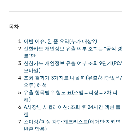
목차
이번 이슈, 한 줄 요약(누가 대상?)
신한카드 개인정보 유출 여부 조회는 “공식 경
로”만
신한카드 개인정보 유출 여부 조회 9단계(PC/
모바일)
조회 결과가 3가지로 나올 때(유출/해당없음/
오류) 해석
유출 항목별 위험도 표(스팸→피싱→2차 피
해)
A사장님 시뮬레이션: 조회 후 24시간 액션 플
랜
스미싱/피싱 차단 체크리스트(이거만 지키면
반은 막음)