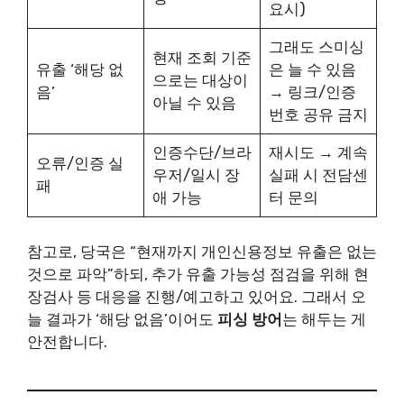
요시)
그래도 스미싱
현재 조회 기준
유출 ‘해당 없
은 늘 수 있음
으로는 대상이
음’
→ 링크/인증
아닐 수 있음
번호 공유 금지
인증수단/브라
재시도 → 계속
오류/인증 실
우저/일시 장
실패 시 전담센
패
애 가능
터 문의
참고로, 당국은 “현재까지 개인신용정보 유출은 없는
것으로 파악”하되, 추가 유출 가능성 점검을 위해 현
장검사 등 대응을 진행/예고하고 있어요. 그래서 오
늘 결과가 ‘해당 없음’이어도
피싱 방어
는 해두는 게
안전합니다.