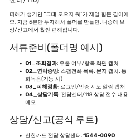
피해가 생기면 “그때 모으지 뭐”가 제일 힘든 길이에
요. 지금 5분만 투자해서 폴더를 만들면, 나중에 보
상/신고에서 훨씬 편해집니다.
서류준비(폴더명 예시)
01_조회결과
: 유출 여부/항목 화면 캡처
02_연락증빙
: 스팸전화 목록, 문자 캡처, 통
화녹음(가능 시)
03_피해정황
: 로그인/인증 시도 알림 캡처
04_상담기록
: 전담센터/118 상담 접수 내용
메모
상담/신고(공식 루트)
신한카드 전담 상담센터:
1544-0090