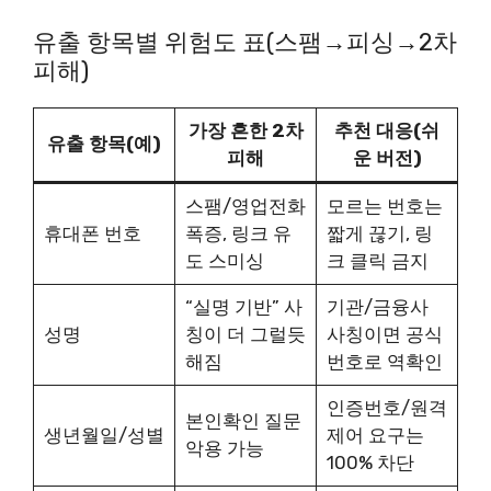
유출 항목별 위험도 표(스팸→피싱→2차
피해)
가장 흔한 2차
추천 대응(쉬
유출 항목(예)
피해
운 버전)
스팸/영업전화
모르는 번호는
휴대폰 번호
폭증, 링크 유
짧게 끊기, 링
도 스미싱
크 클릭 금지
“실명 기반” 사
기관/금융사
성명
칭이 더 그럴듯
사칭이면 공식
해짐
번호로 역확인
인증번호/원격
본인확인 질문
생년월일/성별
제어 요구는
악용 가능
100% 차단