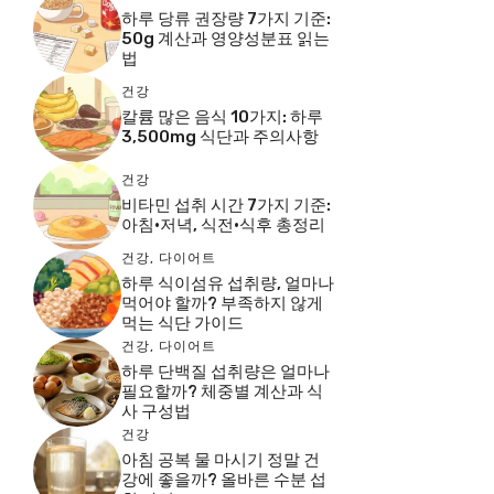
하루 당류 권장량 7가지 기준:
50g 계산과 영양성분표 읽는
법
건강
칼륨 많은 음식 10가지: 하루
3,500mg 식단과 주의사항
건강
비타민 섭취 시간 7가지 기준:
아침·저녁, 식전·식후 총정리
건강
,
다이어트
하루 식이섬유 섭취량, 얼마나
먹어야 할까? 부족하지 않게
먹는 식단 가이드
건강
,
다이어트
하루 단백질 섭취량은 얼마나
필요할까? 체중별 계산과 식
사 구성법
건강
아침 공복 물 마시기 정말 건
강에 좋을까? 올바른 수분 섭