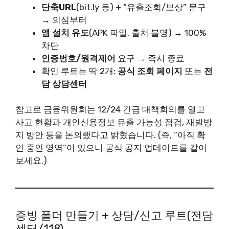
단축URL
(bit.ly 등) + “유출조회/보상” 문구
→ 의심부터
앱 설치 유도
(APK 파일, 출처 불명) → 100%
차단
인증번호/원격제어
요구 → 즉시 종료
확인 루트는 딱 2개:
공식 조회 페이지
또는
전
담 상담센터
참고로 금융위원회는 12/24 긴급 대책회의를 열고
사고 현황과 개인신용정보 유출 가능성 점검, 재발방
지 방안 등을 논의했다고 밝혔습니다. (즉, “아직 확
인 중인 영역”이 있으니 공식 공지 업데이트를 같이
보세요.)
증빙 폴더 만들기 + 상담/신고 루트(전담
센터/118)