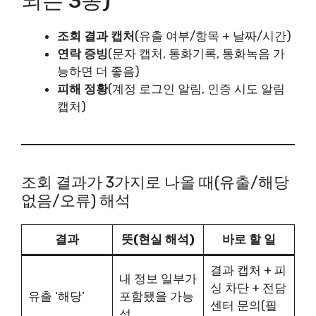
되는 3종)
조회 결과 캡처
(유출 여부/항목 + 날짜/시간)
연락 증빙
(문자 캡처, 통화기록, 통화녹음 가
능하면 더 좋음)
피해 정황
(계정 로그인 알림, 인증 시도 알림
캡처)
조회 결과가 3가지로 나올 때(유출/해당
없음/오류) 해석
결과
뜻(현실 해석)
바로 할 일
결과 캡처 + 피
내 정보 일부가
싱 차단 + 전담
유출 ‘해당’
포함됐을 가능
센터 문의(필
성