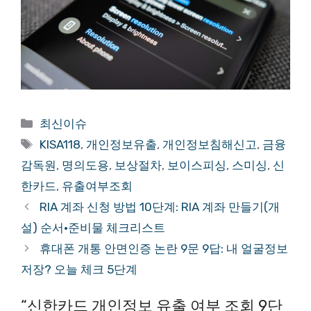
카
최신이슈
테
태
KISA118
,
개인정보유출
,
개인정보침해신고
,
금융
고
그
감독원
,
명의도용
,
보상절차
,
보이스피싱
,
스미싱
,
신
리
한카드
,
유출여부조회
RIA 계좌 신청 방법 10단계: RIA 계좌 만들기(개
설) 순서·준비물 체크리스트
휴대폰 개통 안면인증 논란 9문 9답: 내 얼굴정보
저장? 오늘 체크 5단계
“신한카드 개인정보 유출 여부 조회 9단