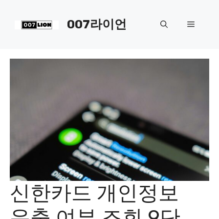
컨
텐
007라이언
메
츠
로
뉴
건
너
뛰
기
신한카드 개인정보
유출 여부 조회 9단