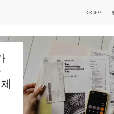
아이허브
가
가
 체