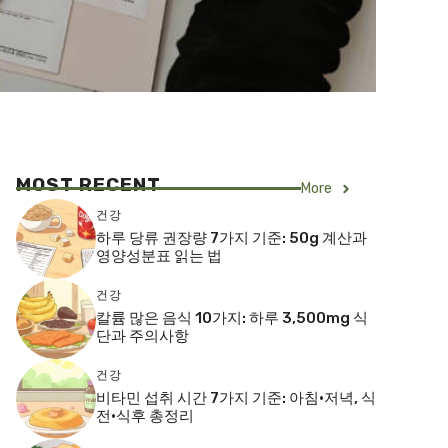
MOST RECENT
More
건강
하루 당류 권장량 7가지 기준: 50g 계산과
영양성분표 읽는 법
건강
칼륨 많은 음식 10가지: 하루 3,500mg 식
단과 주의사항
건강
비타민 섭취 시간 7가지 기준: 아침·저녁, 식
전·식후 총정리