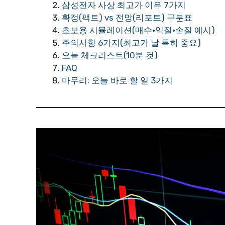
삼성전자 사상 최고가 이유 7가지
확정(팩트) vs 전망(리포트) 구분표
초보용 시뮬레이션(매수·익절·손절 예시)
주의사항 6가지(최고가 날 특히 중요)
오늘 체크리스트(10분 컷)
FAQ
마무리: 오늘 바로 할 일 3가지