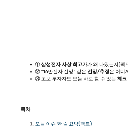
①
삼성전자 사상 최고가
가 왜 나왔는지(팩트
② “16만전자 전망” 같은
전망/추정
은 어디
③ 초보 투자자도 오늘 바로 할 수 있는
체크
목차
오늘 이슈 한 줄 요약(팩트)