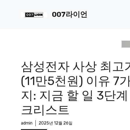
컨
텐
007라이언
츠
로
건
너
뛰
기
삼성전자 사상 최고
(11만5천원) 이유 7
지: 지금 할 일 3단계
크리스트
admin
2025년 12월 26일