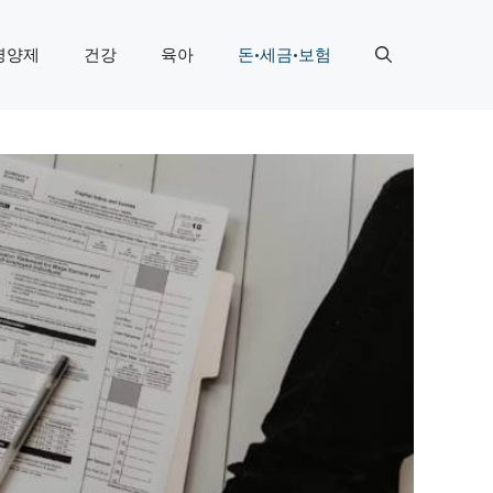
영양제
건강
육아
돈·세금·보험