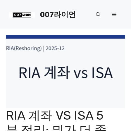
컨
텐
007라이언
메
츠
로
뉴
건
너
뛰
기
RIA 계좌 VS ISA 5
분 정리: 뭐가 더 좋