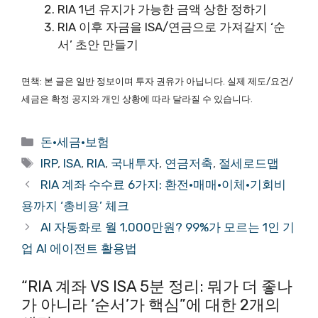
RIA 1년 유지가 가능한 금액 상한 정하기
RIA 이후 자금을 ISA/연금으로 가져갈지 ‘순
서’ 초안 만들기
면책: 본 글은 일반 정보이며 투자 권유가 아닙니다. 실제 제도/요건/
세금은 확정 공지와 개인 상황에 따라 달라질 수 있습니다.
카
돈·세금·보험
테
태
IRP
,
ISA
,
RIA
,
국내투자
,
연금저축
,
절세로드맵
고
그
RIA 계좌 수수료 6가지: 환전·매매·이체·기회비
리
용까지 ‘총비용’ 체크
AI 자동화로 월 1,000만원? 99%가 모르는 1인 기
업 AI 에이전트 활용법
“RIA 계좌 VS ISA 5분 정리: 뭐가 더 좋나
가 아니라 ‘순서’가 핵심”에 대한 2개의