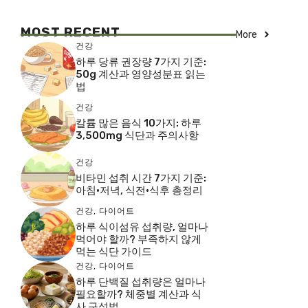
MOST RECENT
More
건강
하루 당류 권장량 7가지 기준:
50g 계산과 영양성분표 읽는
법
건강
칼륨 많은 음식 10가지: 하루
3,500mg 식단과 주의사항
건강
비타민 섭취 시간 7가지 기준:
아침·저녁, 식전·식후 총정리
건강
,
다이어트
하루 식이섬유 섭취량, 얼마나
먹어야 할까? 부족하지 않게
먹는 식단 가이드
건강
,
다이어트
하루 단백질 섭취량은 얼마나
필요할까? 체중별 계산과 식
사 구성법