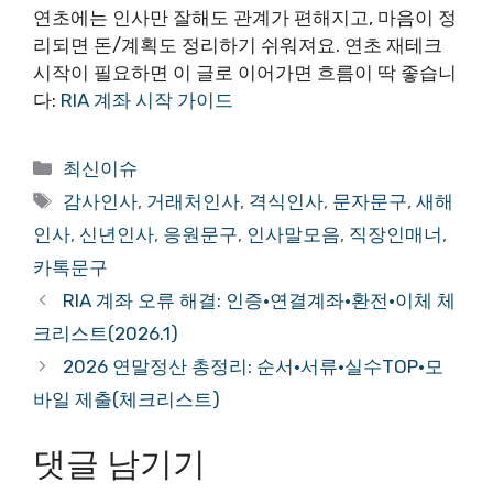
연초에는 인사만 잘해도 관계가 편해지고, 마음이 정
리되면 돈/계획도 정리하기 쉬워져요. 연초 재테크
시작이 필요하면 이 글로 이어가면 흐름이 딱 좋습니
다:
RIA 계좌 시작 가이드
카
최신이슈
테
태
감사인사
,
거래처인사
,
격식인사
,
문자문구
,
새해
고
그
인사
,
신년인사
,
응원문구
,
인사말모음
,
직장인매너
,
리
카톡문구
RIA 계좌 오류 해결: 인증·연결계좌·환전·이체 체
크리스트(2026.1)
2026 연말정산 총정리: 순서·서류·실수TOP·모
바일 제출(체크리스트)
댓글 남기기