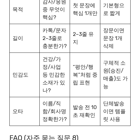
감사/응원
첫 문장에
기본형으
목적
중 무엇이
핵심 1개만
로 짧게
핵심?
카톡/문자
장문이면
2~3줄 유
길이
2~3줄로
문장 1개
지
충분한가?
삭제
건강/가
구체적 소
정/사업
“평안/행
원(승진/
민감도
등 민감한
복”처럼 중
매출)도 가
소재가 있
립 표현
능
나?
이름/직
단체발송
발송 전 10
오타
함/회사명
이면 템플
초 재확인
정확한가?
릿 사용
FAQ (자주 묻는 질문 8)