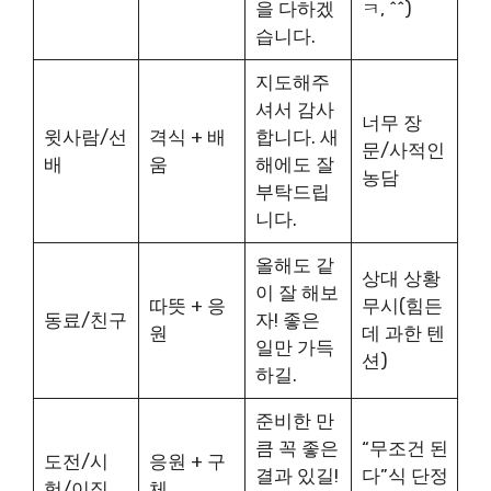
을 다하겠
ㅋ, ^^)
습니다.
지도해주
셔서 감사
너무 장
윗사람/선
격식 + 배
합니다. 새
문/사적인
배
움
해에도 잘
농담
부탁드립
니다.
올해도 같
상대 상황
이 잘 해보
따뜻 + 응
무시(힘든
동료/친구
자! 좋은
원
데 과한 텐
일만 가득
션)
하길.
준비한 만
큼 꼭 좋은
“무조건 된
도전/시
응원 + 구
결과 있길!
다”식 단정
험/이직
체