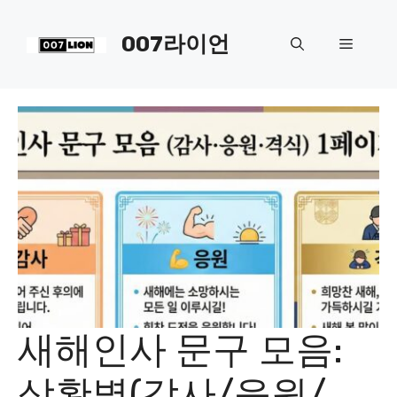
컨
텐
007라이언
메
츠
로
뉴
건
너
뛰
기
새해인사 문구 모음:
상황별(감사/응원/