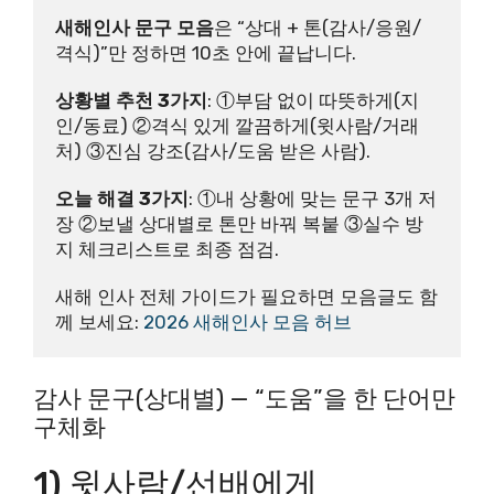
새해인사 문구 모음
은 “상대 + 톤(감사/응원/
격식)”만 정하면 10초 안에 끝납니다.
상황별 추천 3가지
: ①부담 없이 따뜻하게(지
인/동료) ②격식 있게 깔끔하게(윗사람/거래
처) ③진심 강조(감사/도움 받은 사람).
오늘 해결 3가지
: ①내 상황에 맞는 문구 3개 저
장 ②보낼 상대별로 톤만 바꿔 복붙 ③실수 방
지 체크리스트로 최종 점검.
새해 인사 전체 가이드가 필요하면 모음글도 함
께 보세요: 
2026 새해인사 모음 허브
감사 문구(상대별) — “도움”을 한 단어만
구체화
1) 윗사람/선배에게