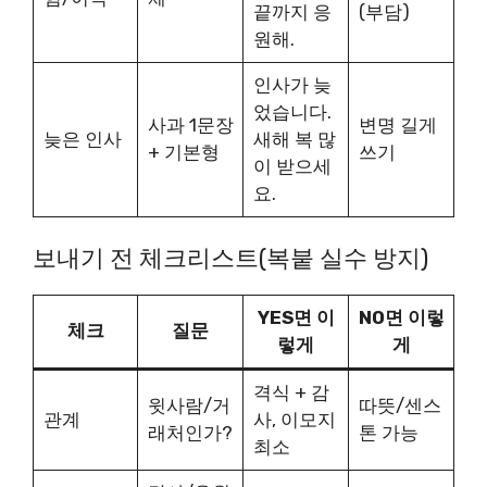
끝까지 응
(부담)
원해.
인사가 늦
었습니다.
사과 1문장
변명 길게
늦은 인사
새해 복 많
+ 기본형
쓰기
이 받으세
요.
보내기 전 체크리스트(복붙 실수 방지)
YES면 이
NO면 이렇
체크
질문
렇게
게
격식 + 감
윗사람/거
따뜻/센스
관계
사, 이모지
래처인가?
톤 가능
최소