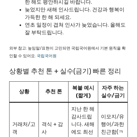
한 해도 평안하시길 바랍니다.
늦었지만 새해 인사드립니다. 건강과 행복이
가득한 한 해 되세요.
연초 일정이 겹쳐 인사가 늦었습니다. 올해도
잘 부탁드립니다.
외부 참고: 높임말/표현이 고민되면 국립국어원에서 기본 원칙을 확
인할 수 있어요.
국립국어원
상황별 추천 톤 + 실수(금기) 빠른 정리
복붙 예시
자주 하는
상황
추천 톤
(짧게)
실수/금기
지난 한 해
감사드립
이모지/유
거래처/고
격식 + 감
니다. 새해
행어/과한
객
사
에도 최선
친근함(ㅋ