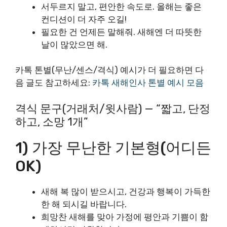
서두르지 말고, 편안한 속도로. 올해는 좋은
컨디션이 더 자주 오길!
필요한 건 언제든 말해줘. 새해엔 더 따뜻한
날이 많았으면 해.
카톡 톤별(무난/센스/격식) 예시가 더 필요하면 다
음 글도 참고하세요:
카톡 새해인사 톤별 예시 모음
격식 문구(거래처/윗사람) — “짧고, 단정
하고, 소망 1개”
1) 가장 무난한 기본형(어디든
OK)
새해 복 많이 받으시고, 건강과 행복이 가득한
한 해 되시길 바랍니다.
희망찬 새해를 맞아 가정에 평안과 기쁨이 함