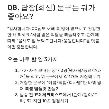
Q8. 답장(회신) 문구는 뭐가
좋아요?
“감사합니다. OO님도 새해 복 많이 받으시고 건강한
한 해 되세요.”처럼 받은 덕담을 되돌려주고, 관계에
따라 “올해도 잘 부탁드립니다/응원합니다”를 덧붙
이면 충분합니다.
오늘 바로 할 일 3가지
내가 자주 보내는 상대 3명(윗사람/동료/거래
처)을 적고, 위 문구에서
각 1개씩
저장해두기
저장한 문구에 “이름/직함/회사명”만 바꿔 넣
어
복붙 템플릿
만들기
발송 전
표2 체크리스트
에서 (관계/길이/오
타) 3가지만 10초 점검하기