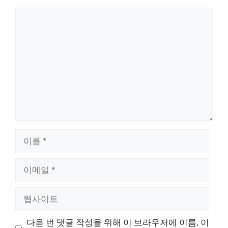
댓
글
이
름
이
메
일
웹
사
이
다음 번 댓글 작성을 위해 이 브라우저에 이름, 이