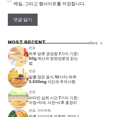
트
메일, 그리고 웹사이트를 저장합니다.
MOST RECENT
More
건강
하루 당류 권장량 7가지 기준:
50g 계산과 영양성분표 읽는
법
건강
칼륨 많은 음식 10가지: 하루
3,500mg 식단과 주의사항
건강
비타민 섭취 시간 7가지 기준:
아침·저녁, 식전·식후 총정리
건강
,
다이어트
하루 식이섬유 섭취량, 얼마나