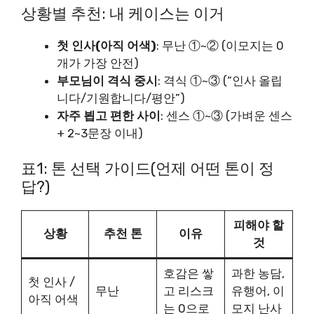
상황별 추천: 내 케이스는 이거
첫 인사(아직 어색)
: 무난 ①~② (이모지는 0
개가 가장 안전)
부모님이 격식 중시
: 격식 ①~③ (“인사 올립
니다/기원합니다/평안”)
자주 뵙고 편한 사이
: 센스 ①~③ (가벼운 센스
+ 2~3문장 이내)
표1: 톤 선택 가이드(언제 어떤 톤이 정
답?)
피해야 할
상황
추천 톤
이유
것
호감은 쌓
과한 농담,
첫 인사 /
무난
고 리스크
유행어, 이
아직 어색
는 0으로
모지 난사