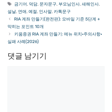
테
태
금기어
,
덕담
,
문자문구
,
부모님인사
,
새해인사
,
고
그
설날
,
연애
,
예절
,
인사말
,
카톡문구
리
RIA 계좌 만들기(완전판): 모바일 기준 5단계 +
막히는 포인트 10개
키움증권 RIA 계좌 만들기: 메뉴 위치·주의사항·
실패 사례(2026)
댓글 남기기
댓
글