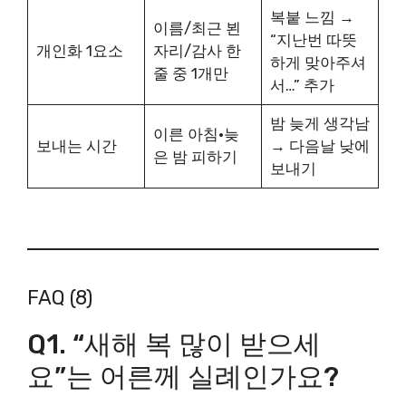
복붙 느낌 →
이름/최근 뵌
“지난번 따뜻
개인화 1요소
자리/감사 한
하게 맞아주셔
줄 중 1개만
서…” 추가
밤 늦게 생각남
이른 아침·늦
보내는 시간
→ 다음날 낮에
은 밤 피하기
보내기
FAQ (8)
Q1. “새해 복 많이 받으세
요”는 어른께 실례인가요?