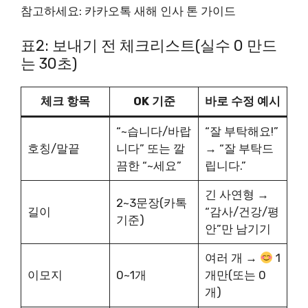
참고하세요: 카카오톡 새해 인사 톤 가이드
표2: 보내기 전 체크리스트(실수 0 만드
는 30초)
체크 항목
OK 기준
바로 수정 예시
“~습니다/바랍
“잘 부탁해요!”
호칭/말끝
니다” 또는 깔
→ “잘 부탁드
끔한 “~세요”
립니다.”
긴 사연형 →
2~3문장(카톡
길이
“감사/건강/평
기준)
안”만 남기기
여러 개 →
1
이모지
0~1개
개만(또는 0
개)