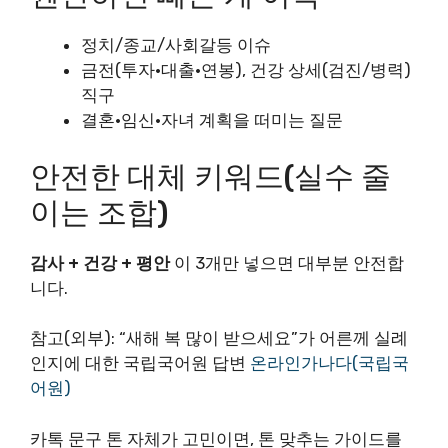
정치/종교/사회갈등 이슈
금전(투자·대출·연봉), 건강 상세(검진/병력)
직구
결혼·임신·자녀 계획을 떠미는 질문
안전한 대체 키워드(실수 줄
이는 조합)
감사 + 건강 + 평안
이 3개만 넣으면 대부분 안전합
니다.
참고(외부): “새해 복 많이 받으세요”가 어른께 실례
인지에 대한 국립국어원 답변
온라인가나다(국립국
어원)
카톡 문구 톤 자체가 고민이면, 톤 맞추는 가이드를