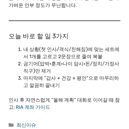
가벼운 안부 정도가 무난합니다.
오늘 바로 할 일 3가지
내 상황(첫 인사/격식/친해짐)에 맞는 세트에
서 1개를 고르고 2문장으로 줄여 복붙
금기어(압박·훈계·나이 암시·돈/정치/가정사
직구)만 제거
마지막에 “감사 + 건강 + 평안”으로 마무리하
고 깔끔히 끝내기
인사 후 자연스럽게 “올해 계획” 대화로 이어갈 때 참
고:
RIA 계좌 가이드
카
최신이슈