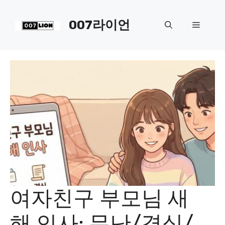
컨
텐
007라이언
메
츠
로
뉴
건
너
뛰
기
여자친구 부모님 새
해 인사: 무난/격식/