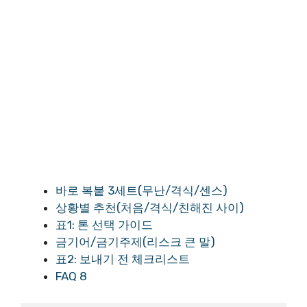
바로 복붙 3세트(무난/격식/센스)
상황별 추천(처음/격식/친해진 사이)
표1: 톤 선택 가이드
금기어/금기주제(리스크 큰 말)
표2: 보내기 전 체크리스트
FAQ 8