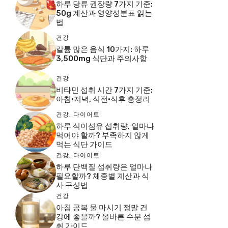
하루 당류 권장량 7가지 기준:
50g 계산과 영양성분표 읽는
법
건강
칼륨 많은 음식 10가지: 하루
3,500mg 식단과 주의사항
건강
비타민 섭취 시간 7가지 기준:
아침·저녁, 식전·식후 총정리
건강
,
다이어트
하루 식이섬유 섭취량, 얼마나
먹어야 할까? 부족하지 않게
먹는 식단 가이드
건강
,
다이어트
하루 단백질 섭취량은 얼마나
필요할까? 체중별 계산과 식
사 구성법
건강
아침 공복 물 마시기 정말 건
강에 좋을까? 올바른 수분 섭
취 가이드