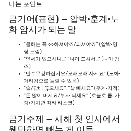
나는 포인트
금기어(표현) — 압박·훈계·노
화 암시가 되는 말
“올해는 꼭 ○○하셔야죠/되셔야죠” (압박·명
령 느낌)
“연세가 있으시니…” “나이 드셔서…” (나이 강
조)
“만수무강하십시오/오래오래 사세요” (노화·
거리감으로 들릴 수 있음)
“술/담배 끊으세요”, “살 빼세요” (훈계·지적)
“돈 많이 버세요/부자 되세요” (호불호 큼: 가
정·가치관 따라 리스크)
금기주제 — 새해 첫 인사에서
웬만하면 빼는 게 이득