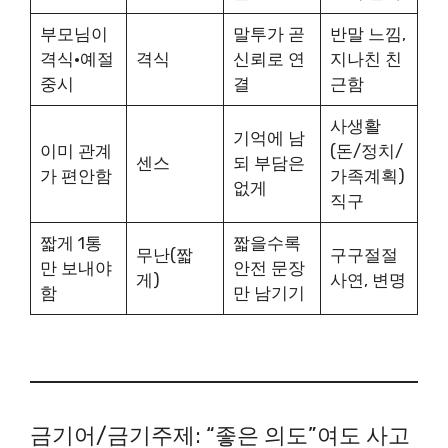
부모님이
말투가 곧
반말 느낌,
격식·예절
격식
신뢰로 연
지나친 친
중시
결
근함
사생활
기억에 남
이미 관계
(돈/정치/
센스
되 부담은
가 편안함
가족계획)
없게
직구
짧게 1통
짧을수록
무난(짧
구구절절
만 보내야
안전 문장
게)
사연, 변명
함
만 남기기
금기어/금기주제: “좋은 의도”여도 사고