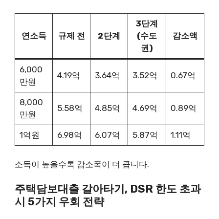
3단계
연소득
규제 전
2단계
(수도
감소액
권)
6,000
4.19억
3.64억
3.52억
0.67억
만원
8,000
5.58억
4.85억
4.69억
0.89억
만원
1억원
6.98억
6.07억
5.87억
1.11억
소득이 높을수록 감소폭이 더 큽니다.
주택담보대출 갈아타기, DSR 한도 초과
시 5가지 우회 전략