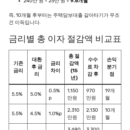
240만 원 ÷ 25만 원 =
9.6개월
즉, 10개월 후부터는 주택담보대출 갈아타기가 무조
건 이득입니다.
금리별 총 이자 절감액 비교표
총 절
대환
수수
손익
기존
금리
감액
후 금
료 차
분기
금리
차이
(15
리
감 후
점
년)
0.5%
1,150
970
19개
5.5%
5.0%
p
만원
만원
월
2,310
2,130
10개
5.5%
4.5%
1.0%p
만원
만원
월
3,480
3,300