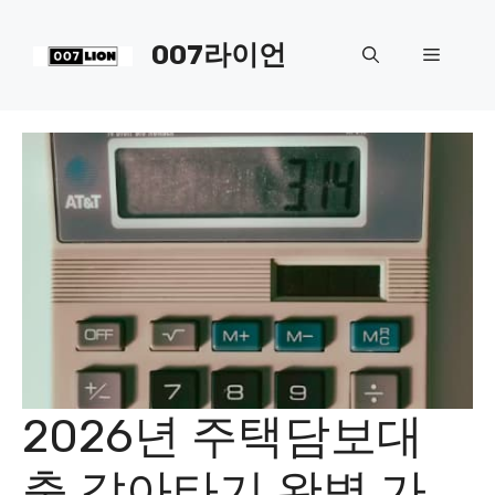
컨
텐
007라이언
메
츠
로
뉴
건
너
뛰
기
2026년 주택담보대
출 갈아타기 완벽 가