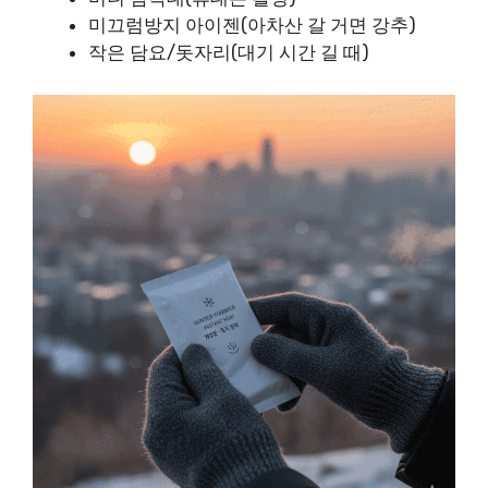
미끄럼방지 아이젠(아차산 갈 거면 강추)
작은 담요/돗자리(대기 시간 길 때)