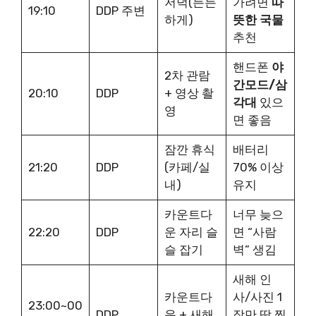
저녁(든든
가려면
따
19:10
DDP 주변
하게)
뜻한 국물
추천
핸드폰
야
2차 관람
간모드/삼
20:10
DDP
+ 영상 촬
각대
있으
영
면 좋음
잠깐 휴식
배터리
21:20
DDP
(카페/실
70% 이상
내)
유지
카운트다
너무 늦으
22:20
DDP
운 자리 슬
면 “사람
슬 잡기
벽” 생김
새해 인
카운트다
사/사진 1
23:00~00
DDP
운 + 새해
장만 딱 찍