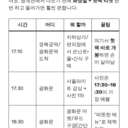
어요. 청계천에서 나오기 전에
화장실 + 핫팩 리셋
한
번 하고 들어가면 훨씬 편합니다.
시간
어디
뭐 할까
꿀팁
지하상가/
여기서
핫
경복궁역/
편의점에
팩 바로 개
17:10
광화문역
서 손난로·
봉
하면 손
도착
물·간식 구
이 살아남
매
사진은
서울라이
17:30~18
17:30
광화문
트 감상 +
:30
이 가
사진 1차
장 예쁨
광화문 마
“따뜻한 메
켓/푸드
18:30
광화문
뉴”로 체력
구경(간단