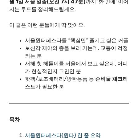
월 1일 서울 일출(오전 7시 47분)
까지 ‘한 번에’ 이어
지는 루트를 정리해드릴게요.
이 글은 이런 분들에게 딱 맞아요.
서울윈터페스타를 “핵심만” 즐기고 싶은 커플
보신각 제야의 종을 보러 가는데, 교통이 걱정
되는 분
새해 첫 해돋이를 서울에서 보고 싶은데, 어디
가 현실적인지 고민인 분
핫팩/보조배터리/방한용품 등
준비물 체크리
스트
가 필요한 분
목차
서울윈터페스타(윈타) 한 줄 요약