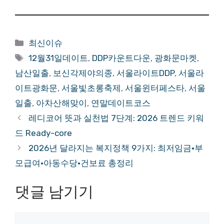
카
최신이슈
테
태
12월31일데이트
,
DDP카운트다운
,
광화문마켓
,
고
그
남산일출
,
보신각제야의종
,
서울라이트DDP
,
서울라
리
이트광화문
,
서울빛초롱축제
,
서울윈터페스타
,
서울
일출
,
아차산해맞이
,
연말데이트코스
레디코어 뜻과 실천법 7단계: 2026 트렌드 키워
드 Ready-core
2026년 달라지는 복지정책 9가지: 최저임금·부
모급여·아동수당·건보료 총정리
댓글 남기기
댓