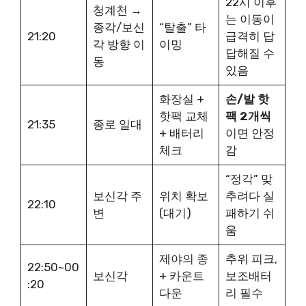
22시 이후
청계천 →
는 이동이
종각/보신
“탈출” 타
21:20
급격히 답
각 방향 이
이밍
답해질 수
동
있음
화장실 +
손/발 핫
핫팩 교체
팩 2개씩
21:35
종로 일대
+ 배터리
이면 안정
체크
감
“정각” 맞
보신각 주
위치 확보
추려다 실
22:10
변
(대기)
패하기 쉬
움
제야의 종
추위 피크,
22:50~00
보신각
+ 카운트
보조배터
:20
다운
리 필수