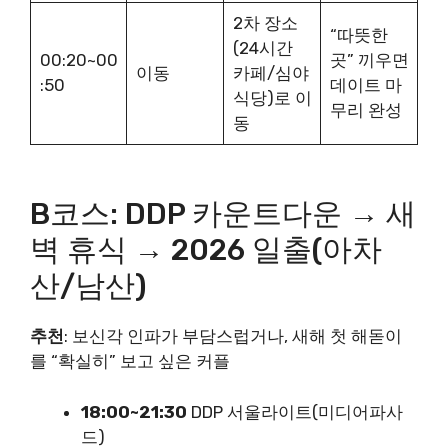
2차 장소
“따뜻한
(24시간
00:20~00
곳” 끼우면
이동
카페/심야
:50
데이트 마
식당)로 이
무리 완성
동
B코스: DDP 카운트다운 → 새
벽 휴식 → 2026 일출(아차
산/남산)
추천
: 보신각 인파가 부담스럽거나, 새해 첫 해돋이
를 “확실히” 보고 싶은 커플
18:00~21:30
DDP 서울라이트(미디어파사
드)