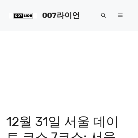
컨
텐
007라이언
메
츠
로
뉴
건
너
뛰
기
12월 31일 서울 데이
트 코스 7코스: 서울