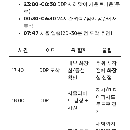
23:00~00:30
DDP 새해맞이 카운트다운(무
료)
00:30~06:30
24시간 카페/심야 공간에서
휴식
07:47
서울 일출(20~30분 전 도착 추천)
시간
어디
뭐 할까
꿀팁
내부 화장
추위 시작
17:40
DDP 도착
실/동선
전에
화장
확인
실 선점
전시/미디
서울라이
어파사드
18:00
DDP
트 감상 +
루트로 걷
사진
기
새벽까지