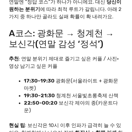
연말엔 “정답 코스”가 하나가 아니에요. 대신
당신이
원하는 분위기
에 따라 최적 루트가 갈립니다. 아래 2
가지 중 하나만 골라도 실패 확률이 확 내려가요.
A코스: 광화문 → 청계천 →
보신각(연말 감성 ‘정석’)
추천
: 연말 분위기 제대로 즐기고 싶은 커플 / 사진·
영상 남기고 싶은 커플
17:30~19:30
광화문(서울라이트 + 광화문
마켓)
19:30~21:30
청계천 서울빛초롱축제 산책
22:50~00:20
보신각 제야의 종(카운트다
운)
현실 팁
: 보신각은 10시 이후 인파가 급격히 늘 수 있