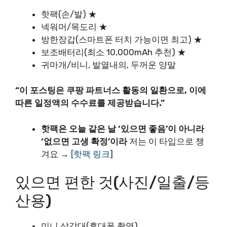
핫팩(손/발) ★
넥워머/목도리 ★
방한장갑(스마트폰 터치 가능이면 최고) ★
보조배터리(최소 10,000mAh 추천) ★
귀마개/비니, 발열내의, 두꺼운 양말
“이 포스팅은 쿠팡 파트너스 활동의 일환으로, 이에
따른 일정액의 수수료를 제공받습니다.”
핫팩은 오늘 같은 날 ‘있으면 좋음’이 아니라
‘없으면 고생 확정’이라
저는 이 타입으로 챙
겨요 →
[핫팩 링크
]
있으면 편한 것(사진/일출/등
산용)
미니 삼각대(휴대폰 촬영)