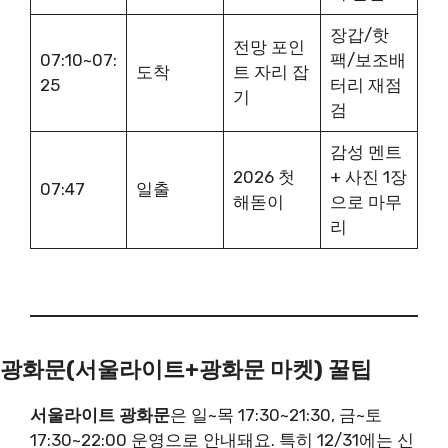
장갑/핫
전망 포인
07:10~07:
팩/보조배
도착
트 자리 잡
25
터리 재점
기
검
감성 멘트
2026 첫
+ 사진 1장
07:47
일출
해돋이
으로 마무
리
광화문(서울라이트+광화문 마켓) 꿀팁
서울라이트 광화문
은 일~목 17:30~21:30, 금~토
17:30~22:00 운영으로 안내돼요. 특히 12/31에는 신