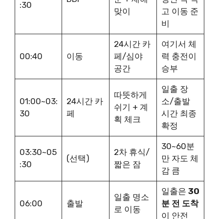
:30
맞이
고 이동 준
비
24시간 카
여기서 체
00:40
이동
페/심야
력 충전이
공간
승부
일출 장
따뜻하게
01:00~03:
24시간 카
소/출발
쉬기 + 계
30
페
시간 최종
획 체크
확정
30~60분
03:30~05
2차 휴식/
(선택)
만 자도 체
:30
짧은 잠
감 큼
일출은
30
일출 명소
06:00
출발
분 전 도착
로 이동
이 안전