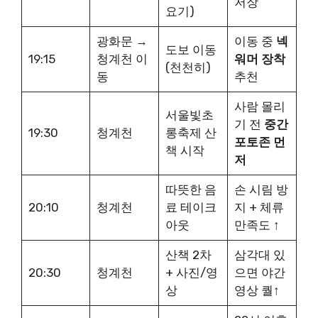
저장
요기)
광화문 →
이동 중
넥
도보 이동
19:15
청계천 이
워머 장착
(천천히)
동
추천
사람 몰리
서울빛초
기 전
중간
19:30
청계천
롱축제 산
포토존 먼
책 시작
저
따뜻한 음
손 시림 방
20:10
청계천
료 테이크
지 + 체류
아웃
만족도 ↑
산책 2차
삼각대 있
20:30
청계천
+ 사진/영
으면 야간
상
영상 퀄↑