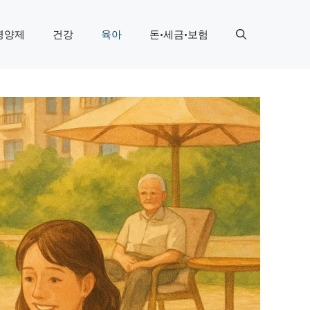
영양제
건강
육아
돈·세금·보험