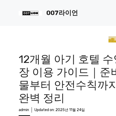
컨
텐
007라이언
츠
로
건
너
뛰
기
12개월 아기 호텔 
장 이용 가이드｜준
물부터 안전수칙까
완벽 정리
admin
Updated on:
2025년 11월 24일