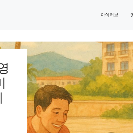
아이허브
수영
비
지