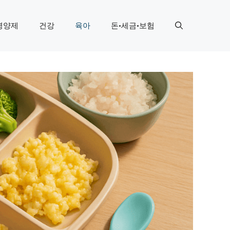
영양제
건강
육아
돈·세금·보험