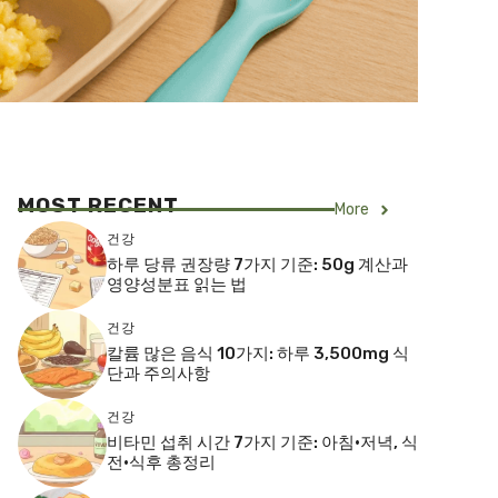
MOST RECENT
More
건강
하루 당류 권장량 7가지 기준: 50g 계산과
영양성분표 읽는 법
건강
칼륨 많은 음식 10가지: 하루 3,500mg 식
단과 주의사항
건강
비타민 섭취 시간 7가지 기준: 아침·저녁, 식
전·식후 총정리