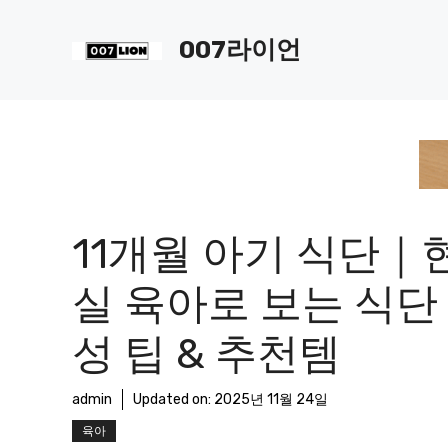
컨
텐
007라이언
츠
로
건
너
뛰
기
11개월 아기 식단｜
실 육아로 보는 식단
성 팁 & 추천템
admin
Updated on:
2025년 11월 24일
육아