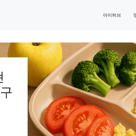
아이허브
현
 구