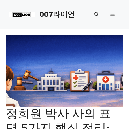
컨
텐
007라이언
메
츠
로
뉴
건
너
뛰
기
정희원 박사 사의 표
명 5가지 핵심 정리: