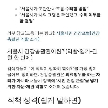
“서울시가 조만간 사표를
수리할 방침
”
“서울시가 사의 표명은 확인했고,
수리 여부를
곧 결정
”
외부 참고(도움 되는 링크):
서울시민 건강포털(건강
총괄관 역할 소개)
서울시 건강총괄관이란? (역할·임기·권
한 한 번에)
검색자들이 “이 직책이 정확히 뭐야?”를 가장 많이
물어요. 정리하면, 건강총괄관은
의료행위를 하는 자
리가 아니라
서울시 정책에
‘시민 건강 관점’을 넣기
위한 자문·제안 역할
로 소개돼 왔습니다.
직책 성격(쉽게 말하면)