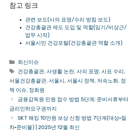
참고 링크
관련 보도(사의 표명/수리 방침 보도)
건강총괄관 제도 도입 및 역할(임기/비상근/
업무 시작)
서울시민 건강포털(건강총괄관 역할 소개)
카
최신이슈
테
태
건강총괄관
,
사생활 논란
,
사의 표명
,
사표 수리
,
고
그
서울건강총괄관
,
서울시
,
서울시 정책
,
저속노화
,
정
리
책 이슈
,
정희원
금융감독원 민원 접수 방법 5단계: 준비서류부터
금리인하요구권까지
SKT 해킹 10만원 보상 신청 방법 7단계(대상·절
차·준비물) | 2025년 12월 최신