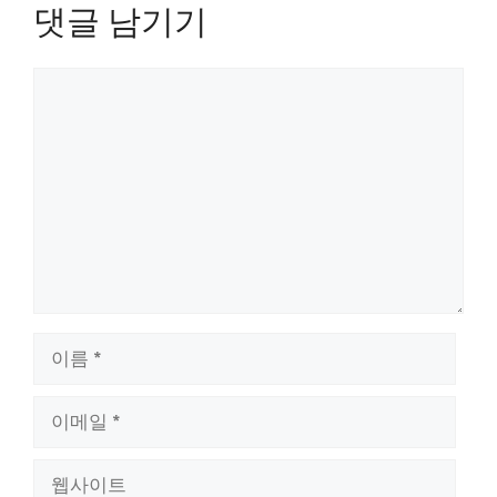
댓글 남기기
댓
글
이
름
이
메
일
웹