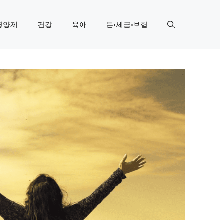
영양제
건강
육아
돈·세금·보험