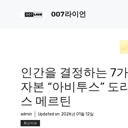
컨
텐
007라이언
츠
로
건
너
뛰
기
인간을 결정하는 7
자본 “아비투스” 도
스 메르틴
admin
Updated on:
2026년 01월 12일
최신이슈