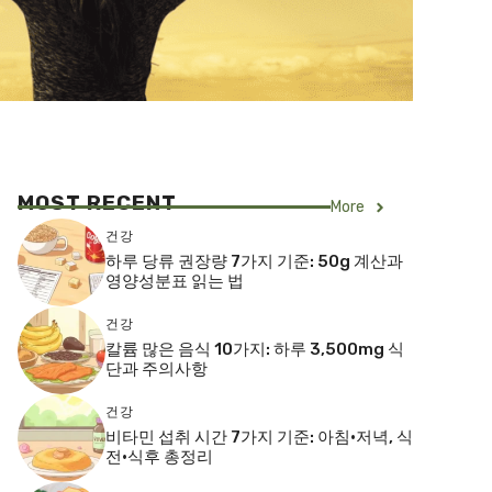
MOST RECENT
More
건강
하루 당류 권장량 7가지 기준: 50g 계산과
영양성분표 읽는 법
건강
칼륨 많은 음식 10가지: 하루 3,500mg 식
단과 주의사항
건강
비타민 섭취 시간 7가지 기준: 아침·저녁, 식
전·식후 총정리