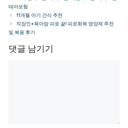
고
그
태아보험
리
11개월 아기 간식 추천
직장인+육아맘 피로 끝! 피로회복 영양제 추천
및 복용 후기
댓글 남기기
댓
글