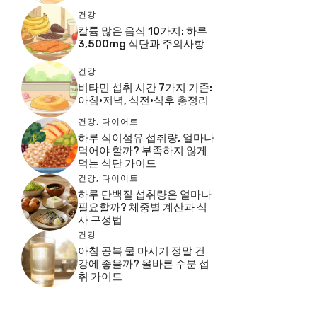
건강
칼륨 많은 음식 10가지: 하루
3,500mg 식단과 주의사항
건강
비타민 섭취 시간 7가지 기준:
아침·저녁, 식전·식후 총정리
건강
,
다이어트
하루 식이섬유 섭취량, 얼마나
먹어야 할까? 부족하지 않게
먹는 식단 가이드
건강
,
다이어트
하루 단백질 섭취량은 얼마나
필요할까? 체중별 계산과 식
사 구성법
건강
아침 공복 물 마시기 정말 건
강에 좋을까? 올바른 수분 섭
취 가이드