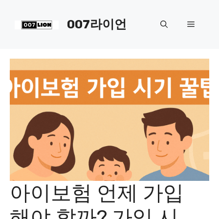
컨
텐
007라이언
메
츠
로
뉴
건
너
뛰
기
아이보험 언제 가입
해야 할까? 가입 시