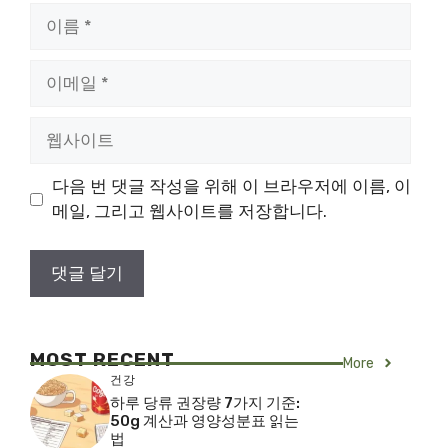
이
름
이
메
일
웹
사
이
다음 번 댓글 작성을 위해 이 브라우저에 이름, 이
트
메일, 그리고 웹사이트를 저장합니다.
MOST RECENT
More
건강
하루 당류 권장량 7가지 기준:
50g 계산과 영양성분표 읽는
법