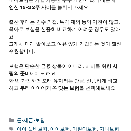
임신 16~22주 사이
를 놓치지 마세요.
출산 후에는 인수 거절, 특약 제외 등의 제한이 많고,
육아로 보험을 신중히 비교하기 어려운 경우도 많아
요.
그래서 미리 알아보고 여유 있게 가입하는 것이 훨씬
수월합니다.
보험은 단순한 금융 상품이 아니라, 아이를 위한
사
랑의 준비
이기도 해요.
한 번 가입하면 오래 유지되는 만큼, 신중하게 비교
하고
우리 아이에게 꼭 맞는 보험
을 선택해보세요.
카
돈·세금·보험
테
태
아이 실비보험
,
아이보험
,
어린이보험
,
자녀보험
,