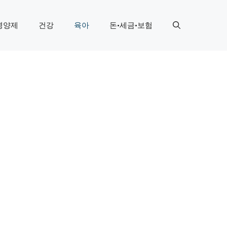
영양제
건강
육아
돈·세금·보험