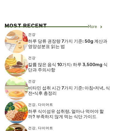
MOST RECENT
More
건강
하루 당류 권장량 7가지 기준: 50g 계산과
영양성분표 읽는 법
건강
칼륨 많은 음식 10가지: 하루 3,500mg 식
단과 주의사항
건강
비타민 섭취 시간 7가지 기준: 아침·저녁, 식
전·식후 총정리
건강
,
다이어트
하루 식이섬유 섭취량, 얼마나 먹어야 할
까? 부족하지 않게 먹는 식단 가이드
건강
,
다이어트