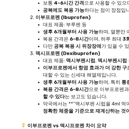
보통
4~6시간 간격
으로 사용할 수 있으
공복에도 복용 가능
하다는 점이 장점입니
이부프로펜 (Ibuprofen)
대표 제품: 부루펜 등
생후 6개월부터 사용 가능
하며, 열뿐만
복용 간격은
6~8시간
이며, 하루 최대
3
다만
공복 복용 시 위장장애
가 있을 수 
덱시프로펜 (Dexibuprofen)
대표 제품:
맥시부펜시럽
,
덱시부펜시럽
이부프로펜에서 항염 효과가 더 강한 구
대할 수 있는 신세대 해열제입니다.
생후 6개월부터 사용 가능
하며, 특히
통
복용 간격은 6~8시간
으로 이부프로펜과
할 수 있다
는 보고도 있습니다.
약국에서는 **”맥시부펜 시럽을 4ml 먹
정확한 체중을 기준으로 재계산하는 것이
이부프로펜 vs 덱시프로펜 차이 요약