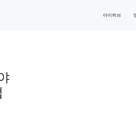
아이허브
:
야
법