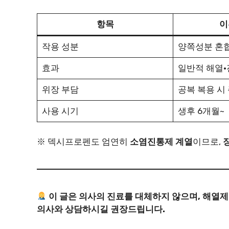
항목
이
작용 성분
양쪽성분 혼
효과
일반적 해열·
위장 부담
공복 복용 시
사용 시기
생후 6개월~
※ 덱시프로펜도 엄연히
소염진통제 계열
이므로,
이 글은 의사의 진료를 대체하지 않으며, 해열
의사와 상담하시길 권장드립니다.