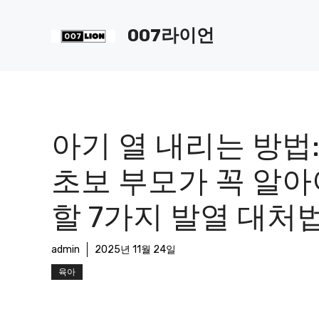
컨
텐
007라이언
츠
로
건
너
뛰
기
아기 열 내리는 방법
초보 부모가 꼭 알아
할 7가지 발열 대처
admin
2025년 11월 24일
육아