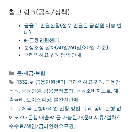
참고 링크(공식/정책)
금융위 민원신청(접수 민원은 금감원 이송 안
내)
e-금융민원센터
분쟁조정 절차(30일/60일/20일 기준)
금리인하요구권 정책 안내
카
돈·세금·보험
테
태
1332
,
e-금융민원센터
,
금리인하요구권
,
금융감
고
그
독원
,
금융민원
,
금융분쟁조정
,
금융소비자보호
,
대
리
출금리
,
보이스피싱
,
불완전판매
우체국 은행대리업 신청 방법: 우리 동네 은행 없
어도 4대은행 대출·예금 가능한가(준비서류/절차/
수수료/책임/금리인하요구권)