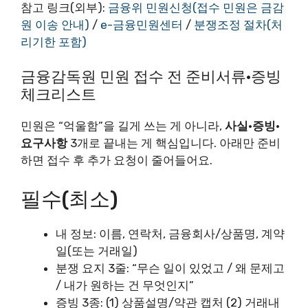
참고 링크(외부):
금융위 민원신청(접수 민원은 금감
원 이송 안내)
/
e-금융민원센터
/
분쟁조정 절차(처
리기한 포함)
금융감독원 민원 접수 전 준비서류·증빙
체크리스트
민원은 “억울함”을 길게 쓰는 게 아니라,
사실·증빙·
요구사항
3개로 끝내는 게 핵심입니다. 아래만 준비
하면 접수 후 추가 요청이 줄어들어요.
필수(최소)
내 정보: 이름, 연락처, 금융회사/상품명, 계약
일(또는 거래일)
분쟁 요지 3줄: “무슨 일이 있었고 / 왜 문제고
/ 내가 원하는 건 무엇인지”
증빙 3종: (1) 상품설명/약관 캡처 (2) 거래내