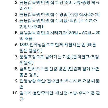
금융감독원 민원 접수 전 준비서류·증빙 체크
리스트
금융감독원 민원 접수 방법 (신청 절차 5단계)
금융감독원 민원 접수 비용/책임 (수수료·개
인정보·주의)
금융감독원 민원 처리기간 (30일→60일→20
일 흐름)
1332 전화상담으로 먼저 해결하는 법 (빠른
질문 템플릿)
분쟁조정으로 넘어가는 기준 (합의권고·조정
위원회)
금리인하요구권 신청 방법 (민원과 같이 쓰면
좋은 경우)
진행상황 확인: 접수번호·추가자료 요청 대응
법
결과가 불만족이면: 재신청·소송·수사기관 판
단