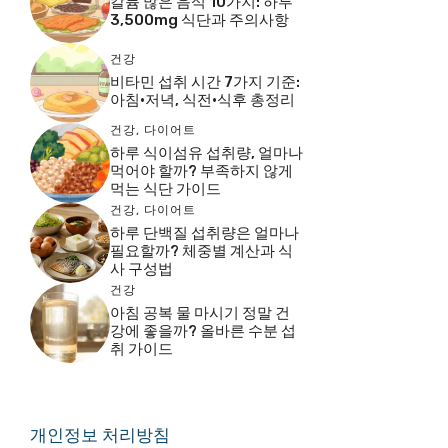
칼륨 많은 음식 10가지: 하루
3,500mg 식단과 주의사항
건강
비타민 섭취 시간 7가지 기준:
아침·저녁, 식전·식후 총정리
건강
,
다이어트
하루 식이섬유 섭취량, 얼마나
먹어야 할까? 부족하지 않게
먹는 식단 가이드
건강
,
다이어트
하루 단백질 섭취량은 얼마나
필요할까? 체중별 계산과 식
사 구성법
건강
아침 공복 물 마시기 정말 건
강에 좋을까? 올바른 수분 섭
취 가이드
개인정보 처리방침