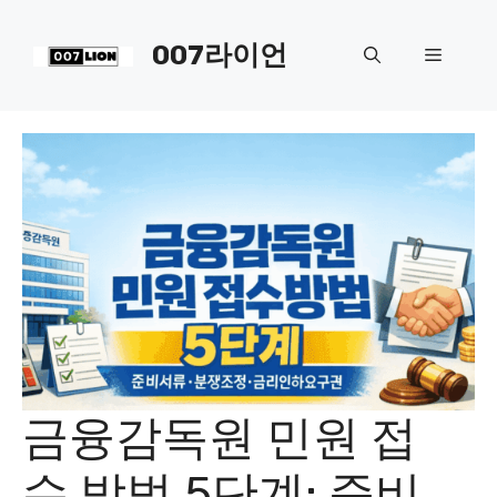
컨
텐
007라이언
메
츠
로
뉴
건
너
뛰
기
금융감독원 민원 접
수 방법 5단계: 준비