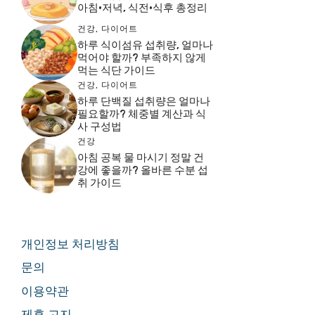
아침·저녁, 식전·식후 총정리
건강
,
다이어트
하루 식이섬유 섭취량, 얼마나
먹어야 할까? 부족하지 않게
먹는 식단 가이드
건강
,
다이어트
하루 단백질 섭취량은 얼마나
필요할까? 체중별 계산과 식
사 구성법
건강
아침 공복 물 마시기 정말 건
강에 좋을까? 올바른 수분 섭
취 가이드
개인정보 처리방침
문의
이용약관
제휴 고지