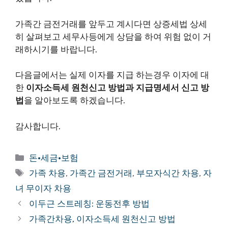
가족간 금전거래를 앞두고 계시다면 상증세법 상세
히 살펴보고 세무사등에게 상담을 하여 위험 없이 거
래하시기를 바랍니다.
다음글에서는 실제 이자를 지급 하는경우 이자에 대
한
이자소득세 원천신고 방법과 지급명세서 신고 방
법
을 알아보도록 하겠습니다.
감사합니다.
카
돈·세금·보험
테
태
가족 차용
,
가족간 금전거래
,
부모자식간 차용
,
자
고
그
녀 무이자 차용
리
이두근 스트레칭: 운동전후 방법
가족간차용, 이자소득세 원천신고 방법