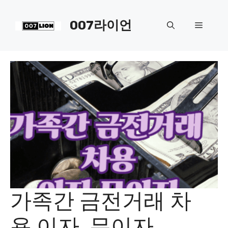
컨
텐
007라이언
메
츠
로
뉴
건
너
뛰
기
가족간 금전거래 차
용 이자, 무이자