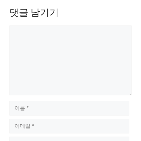
댓글 남기기
댓
글
이
름
이
메
일
웹