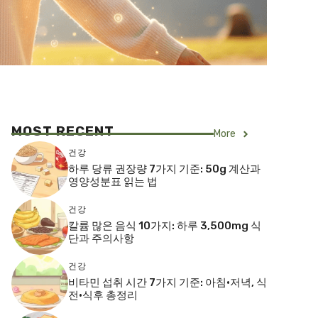
MOST RECENT
More
건강
하루 당류 권장량 7가지 기준: 50g 계산과
영양성분표 읽는 법
건강
칼륨 많은 음식 10가지: 하루 3,500mg 식
단과 주의사항
건강
비타민 섭취 시간 7가지 기준: 아침·저녁, 식
전·식후 총정리