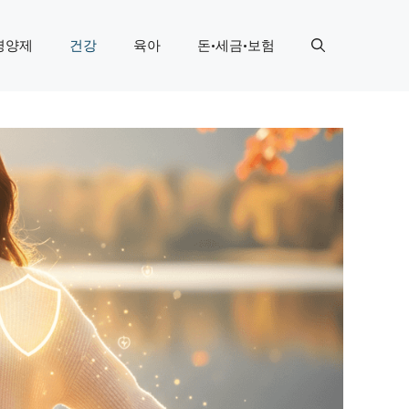
영양제
건강
육아
돈·세금·보험