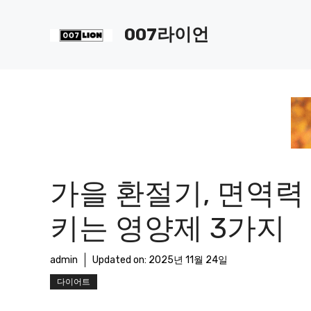
컨
텐
007라이언
츠
로
건
너
뛰
기
가을 환절기, 면역력
키는 영양제 3가지
admin
Updated on:
2025년 11월 24일
다이어트