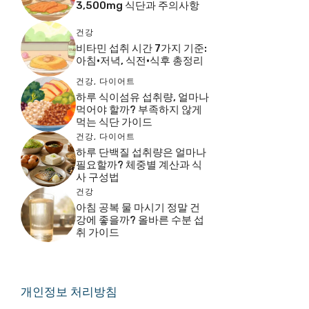
3,500mg 식단과 주의사항
건강
비타민 섭취 시간 7가지 기준:
아침·저녁, 식전·식후 총정리
건강
,
다이어트
하루 식이섬유 섭취량, 얼마나
먹어야 할까? 부족하지 않게
먹는 식단 가이드
건강
,
다이어트
하루 단백질 섭취량은 얼마나
필요할까? 체중별 계산과 식
사 구성법
건강
아침 공복 물 마시기 정말 건
강에 좋을까? 올바른 수분 섭
취 가이드
개인정보 처리방침