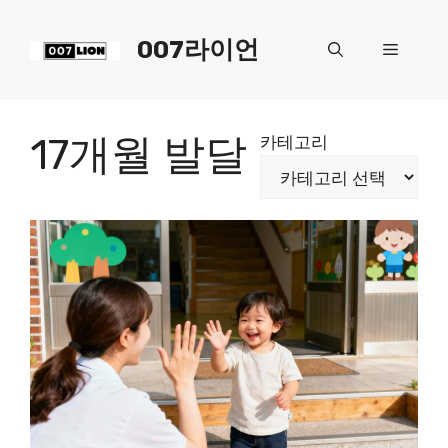
컨
텐
007라이언
메
츠
로
뉴
건
너
17개월 발달
카테고리
뛰
기