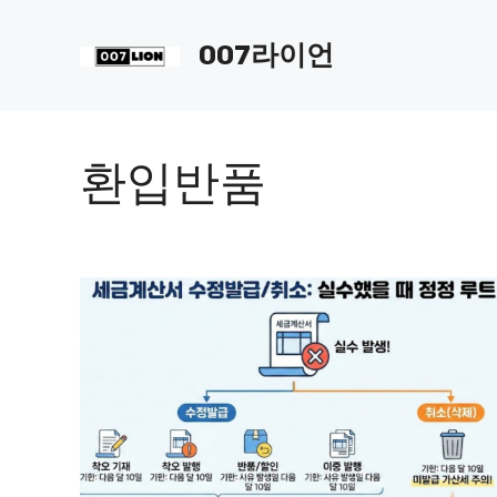
컨
텐
007라이언
츠
로
건
너
환입반품
뛰
기