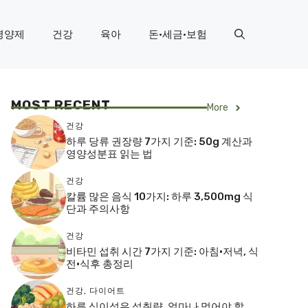
영양제
건강
육아
돈·세금·보험
MOST RECENT
More
건강
하루 당류 권장량 7가지 기준: 50g 계산과
영양성분표 읽는 법
건강
칼륨 많은 음식 10가지: 하루 3,500mg 식
단과 주의사항
건강
비타민 섭취 시간 7가지 기준: 아침·저녁, 식
전·식후 총정리
건강
,
다이어트
하루 식이섬유 섭취량, 얼마나 먹어야 할