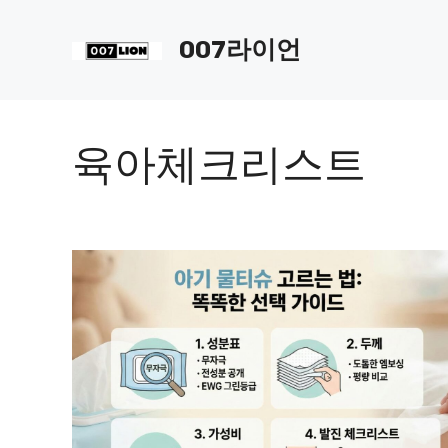
컨
텐
007라이언
츠
로
건
너
육아체크리스트
뛰
기