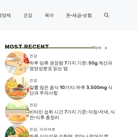
영양제
건강
육아
돈·세금·보험
MOST RECENT
More
건강
하루 당류 권장량 7가지 기준: 50g 계산과
영양성분표 읽는 법
건강
칼륨 많은 음식 10가지: 하루 3,500mg 식
단과 주의사항
건강
비타민 섭취 시간 7가지 기준: 아침·저녁, 식
전·식후 총정리
건강
,
다이어트
하루 식이섬유 섭취량, 얼마나 먹어야 할