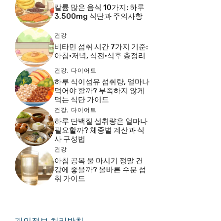
칼륨 많은 음식 10가지: 하루
3,500mg 식단과 주의사항
건강
비타민 섭취 시간 7가지 기준:
아침·저녁, 식전·식후 총정리
건강
,
다이어트
하루 식이섬유 섭취량, 얼마나
먹어야 할까? 부족하지 않게
먹는 식단 가이드
건강
,
다이어트
하루 단백질 섭취량은 얼마나
필요할까? 체중별 계산과 식
사 구성법
건강
아침 공복 물 마시기 정말 건
강에 좋을까? 올바른 수분 섭
취 가이드