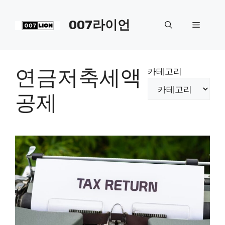
컨
텐
007라이언
메
츠
로
뉴
건
너
연금저축세액
카테고리
뛰
기
공제