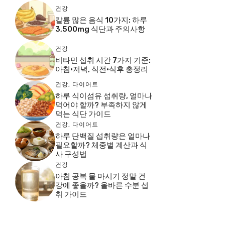
건강
칼륨 많은 음식 10가지: 하루
3,500mg 식단과 주의사항
건강
비타민 섭취 시간 7가지 기준:
아침·저녁, 식전·식후 총정리
건강
,
다이어트
하루 식이섬유 섭취량, 얼마나
먹어야 할까? 부족하지 않게
먹는 식단 가이드
건강
,
다이어트
하루 단백질 섭취량은 얼마나
필요할까? 체중별 계산과 식
사 구성법
건강
아침 공복 물 마시기 정말 건
강에 좋을까? 올바른 수분 섭
취 가이드