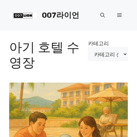
컨
텐
007라이언
메
츠
로
뉴
건
너
아기 호텔 수
카테고리
뛰
기
영장