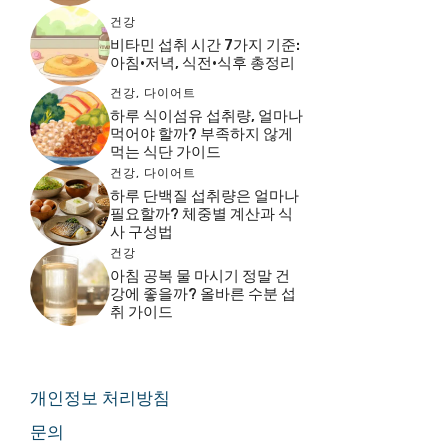
건강
비타민 섭취 시간 7가지 기준:
아침·저녁, 식전·식후 총정리
건강
,
다이어트
하루 식이섬유 섭취량, 얼마나
먹어야 할까? 부족하지 않게
먹는 식단 가이드
건강
,
다이어트
하루 단백질 섭취량은 얼마나
필요할까? 체중별 계산과 식
사 구성법
건강
아침 공복 물 마시기 정말 건
강에 좋을까? 올바른 수분 섭
취 가이드
개인정보 처리방침
문의