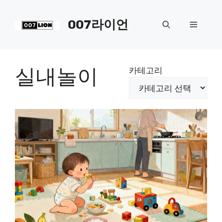
컨
텐
007라이언
메
츠
로
뉴
건
너
실내놀이
카테고리
뛰
기