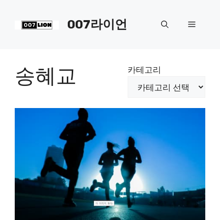
컨
텐
007라이언
메
츠
로
뉴
건
너
송혜교
카테고리
뛰
기