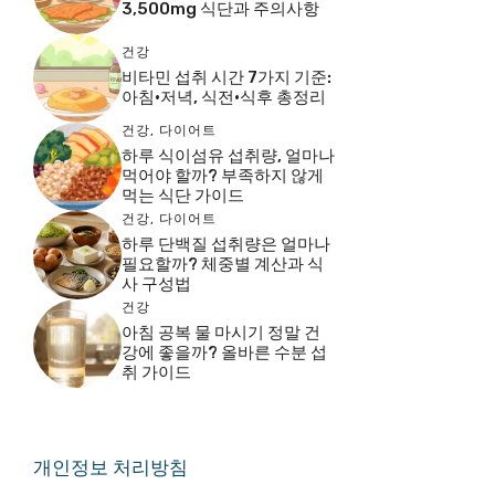
3,500mg 식단과 주의사항
건강
비타민 섭취 시간 7가지 기준:
아침·저녁, 식전·식후 총정리
건강
,
다이어트
하루 식이섬유 섭취량, 얼마나
먹어야 할까? 부족하지 않게
먹는 식단 가이드
건강
,
다이어트
하루 단백질 섭취량은 얼마나
필요할까? 체중별 계산과 식
사 구성법
건강
아침 공복 물 마시기 정말 건
강에 좋을까? 올바른 수분 섭
취 가이드
개인정보 처리방침