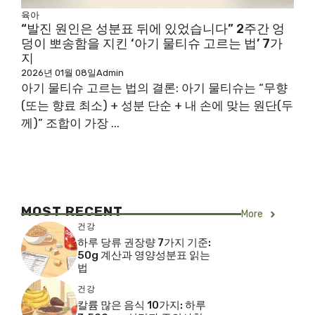
육아
“발진 원인은 성분표 뒤에 있었습니다” 2주간 엉
덩이 뽀송함을 지킨 ‘아기 물티슈 고르는 법’ 7가
지
2026년 01월 08일
Admin
아기 물티슈 고르는 법의 결론: 아기 물티슈는 “무향
(또는 향료 최소) + 성분 단순 + 내 손에 맞는 원단(두
께)” 조합이 가장 ...
MOST RECENT
More
건강
하루 당류 권장량 7가지 기준:
50g 계산과 영양성분표 읽는
법
건강
칼륨 많은 음식 10가지: 하루