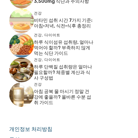
3,500mg 식단과 주의사항
건강
비타민 섭취 시간 7가지 기준:
아침·저녁, 식전·식후 총정리
건강
,
다이어트
하루 식이섬유 섭취량, 얼마나
먹어야 할까? 부족하지 않게
먹는 식단 가이드
건강
,
다이어트
하루 단백질 섭취량은 얼마나
필요할까? 체중별 계산과 식
사 구성법
건강
아침 공복 물 마시기 정말 건
강에 좋을까? 올바른 수분 섭
취 가이드
개인정보 처리방침