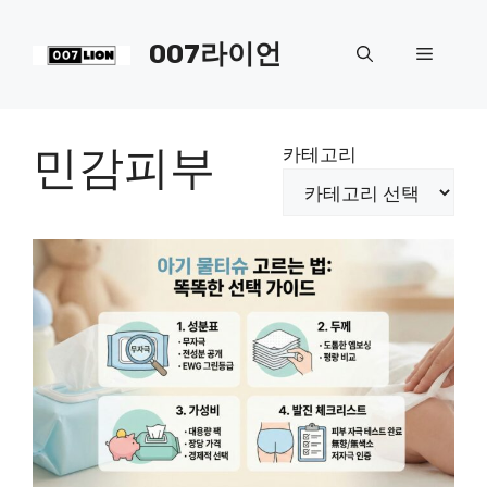
컨
텐
007라이언
메
츠
로
뉴
건
너
민감피부
카테고리
뛰
기