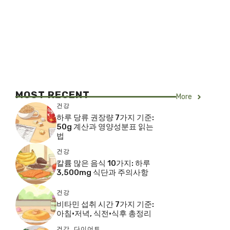
MOST RECENT
More
건강
하루 당류 권장량 7가지 기준:
50g 계산과 영양성분표 읽는
법
건강
칼륨 많은 음식 10가지: 하루
3,500mg 식단과 주의사항
건강
비타민 섭취 시간 7가지 기준:
아침·저녁, 식전·식후 총정리
건강
,
다이어트