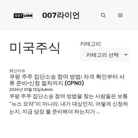
컨
텐
007라이언
메
츠
로
뉴
건
너
미국주식
카테고리
뛰
기
최신이슈
쿠팡 주주 집단소송 참여 방법: 자격 확인부터 서
류 준비·신청 절차까지 (CPNG)
2026년 01월 12일
Admin
쿠팡 주주 집단소송 참여 방법을 찾는 사람들은 보통
“뉴스 요약”이 아니라, 내가 대상인지, 어떻게 신청하
는지, 지금 당장 뭘 준비해야 하는지가 ...