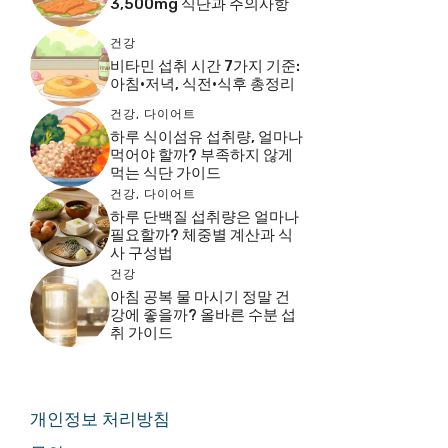
3,500mg 식단과 주의사항
건강
비타민 섭취 시간 7가지 기준:
아침·저녁, 식전·식후 총정리
건강
,
다이어트
하루 식이섬유 섭취량, 얼마나
먹어야 할까? 부족하지 않게
먹는 식단 가이드
건강
,
다이어트
하루 단백질 섭취량은 얼마나
필요할까? 체중별 계산과 식
사 구성법
건강
아침 공복 물 마시기 정말 건
강에 좋을까? 올바른 수분 섭
취 가이드
개인정보 처리방침