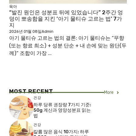
육아
“발진 원인은 성분표 뒤에 있었습니다” 2주간 엉
덩이 뽀송함을 지킨 ‘아기 물티슈 고르는 법’ 7가
지
2026년 01월 08일
Admin
아기 물티슈 고르는 법의 결론: 아기 물티슈는 “무향
(또는 향료 최소) + 성분 단순 + 내 손에 맞는 원단(두
께)” 조합이 가장 ...
MOST RECENT
More
건강
하루 당류 권장량 7가지 기준:
50g 계산과 영양성분표 읽는
법
건강
칼륨 많은 음식 10가지: 하루