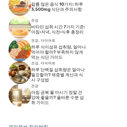
칼륨 많은 음식 10가지: 하루
3,500mg 식단과 주의사항
건강
비타민 섭취 시간 7가지 기준:
아침·저녁, 식전·식후 총정리
건강
,
다이어트
하루 식이섬유 섭취량, 얼마나
먹어야 할까? 부족하지 않게
먹는 식단 가이드
건강
,
다이어트
하루 단백질 섭취량은 얼마나
필요할까? 체중별 계산과 식
사 구성법
건강
아침 공복 물 마시기 정말 건
강에 좋을까? 올바른 수분 섭
취 가이드