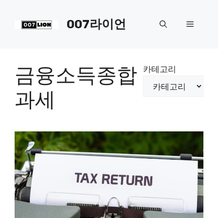
컨
텐
007라이언
메
츠
로
뉴
건
너
금융소득종합
카테고리
뛰
기
과세