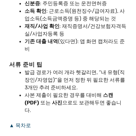
신분증
: 주민등록증 또는 운전면허증
소득 확인
: 근로소득(원천징수/급여자료), 사
업소득(소득금액증명 등) 중 해당되는 것
재직/사업 확인
: 재직증명서/건강보험자격득
실/사업자등록 등
기존 대출 내역
(있다면): 앱 화면 캡처라도 준
비
서류 준비 팁
발급 경로가 여러 개라 헷갈리면, “내 유형(직
장인/자영업)”을 먼저 정한 뒤 필요한 서류를
3개만 추려 준비하세요.
사본 제출이 필요한 경우를 대비해
스캔
(PDF)
또는
사진
으로도 보관해두면 좋습니
다.
▲ 목차로