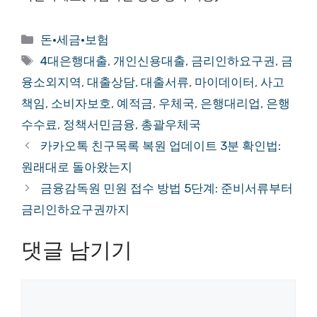
카
돈·세금·보험
테
태
4대은행대출
,
개인신용대출
,
금리인하요구권
,
금
고
그
융소외지역
,
대출상담
,
대출서류
,
마이데이터
,
사고
리
책임
,
소비자보호
,
예적금
,
우체국
,
은행대리업
,
은행
수수료
,
정책서민금융
,
총괄우체국
카카오톡 친구목록 복원 업데이트 3분 확인법:
원래대로 돌아왔는지
금융감독원 민원 접수 방법 5단계: 준비서류부터
금리인하요구권까지
댓글 남기기
댓
글