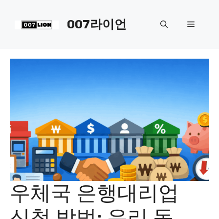
컨
텐
007라이언
메
츠
로
뉴
건
너
뛰
기
우체국 은행대리업
신청 방법: 우리 동