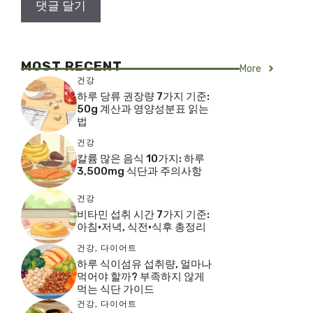
MOST RECENT
More
건강
하루 당류 권장량 7가지 기준:
50g 계산과 영양성분표 읽는
법
건강
칼륨 많은 음식 10가지: 하루
3,500mg 식단과 주의사항
건강
비타민 섭취 시간 7가지 기준:
아침·저녁, 식전·식후 총정리
건강
,
다이어트
하루 식이섬유 섭취량, 얼마나
먹어야 할까? 부족하지 않게
먹는 식단 가이드
건강
,
다이어트