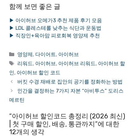
함께 보면 좋은 글
▶ 아이허브 오메가3 추천 제품 후기 모음
▶ LDL 콜레스테롤 낮추는 식단과 운동법
▶ 직장인+육아맘 피로회복 영양제 추천
카
영양제
,
다이어트
,
아이허브
테
태
리워드
,
아이허브
,
아이허브 리워드
,
아이허브 할
고
그
인
,
아이허브 할인 코드
리
버킷 수경 재배로 집안의 공기를 정화하는 방법
인간을 결정하는 7가지 자본 “아비투스” 도리스
메르틴
“아이허브 할인코드 총정리 (2026 최신)
| 첫 구매 할인, 배송, 통관까지”에 대한
12개의 생각