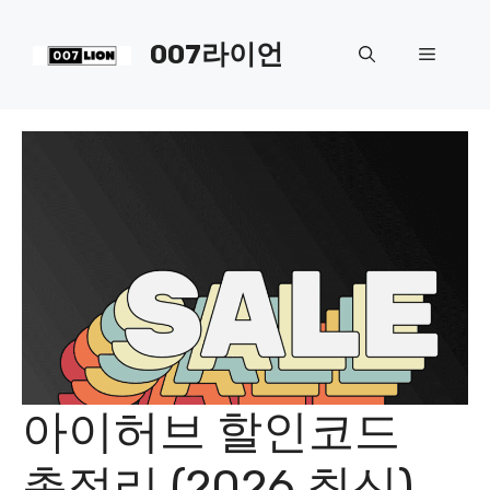
컨
텐
007라이언
메
츠
로
뉴
건
너
뛰
기
아이허브 할인코드
총정리 (2026 최신)