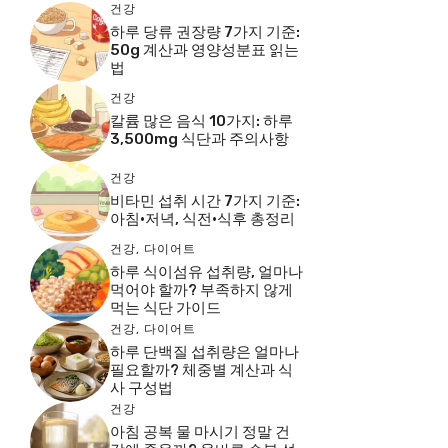
건강
하루 당류 권장량 7가지 기준:
50g 계산과 영양성분표 읽는
법
건강
칼륨 많은 음식 10가지: 하루
3,500mg 식단과 주의사항
건강
비타민 섭취 시간 7가지 기준:
아침·저녁, 식전·식후 총정리
건강
,
다이어트
하루 식이섬유 섭취량, 얼마나
먹어야 할까? 부족하지 않게
먹는 식단 가이드
건강
,
다이어트
하루 단백질 섭취량은 얼마나
필요할까? 체중별 계산과 식
사 구성법
건강
아침 공복 물 마시기 정말 건