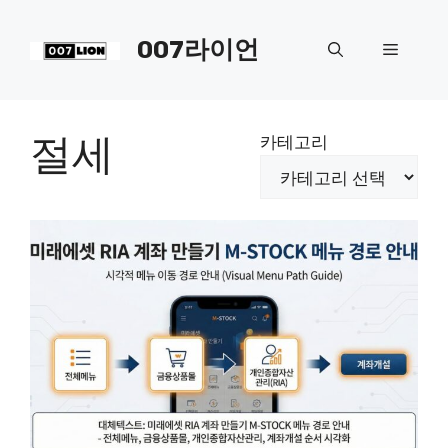
컨
텐
007라이언
메
츠
로
뉴
건
너
절세
카테고리
뛰
기