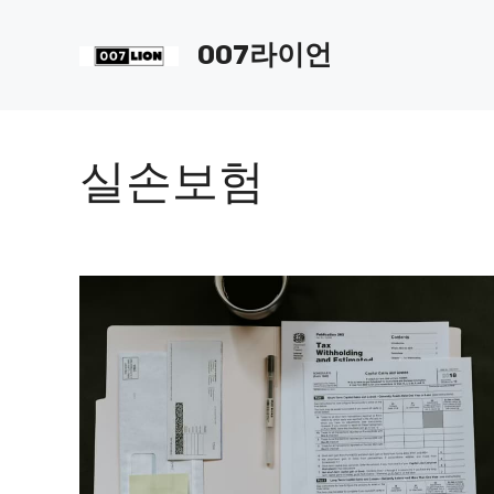
컨
텐
007라이언
츠
로
건
너
실손보험
뛰
기