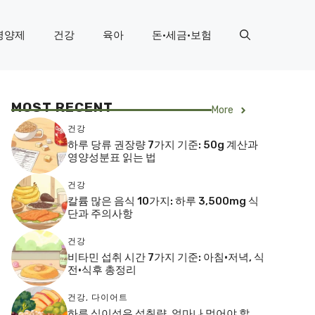
영양제
건강
육아
돈·세금·보험
MOST RECENT
More
건강
하루 당류 권장량 7가지 기준: 50g 계산과
영양성분표 읽는 법
건강
칼륨 많은 음식 10가지: 하루 3,500mg 식
단과 주의사항
건강
비타민 섭취 시간 7가지 기준: 아침·저녁, 식
전·식후 총정리
건강
,
다이어트
하루 식이섬유 섭취량, 얼마나 먹어야 할