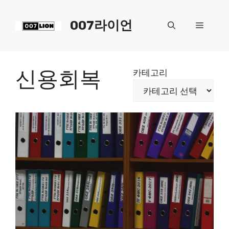
컨
텐
007라이언
메
츠
로
뉴
건
너
신용회복
카테고리
뛰
기