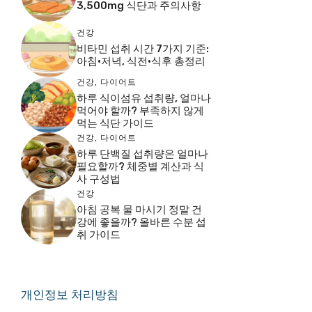
3,500mg 식단과 주의사항
건강
비타민 섭취 시간 7가지 기준:
아침·저녁, 식전·식후 총정리
건강
,
다이어트
하루 식이섬유 섭취량, 얼마나
먹어야 할까? 부족하지 않게
먹는 식단 가이드
건강
,
다이어트
하루 단백질 섭취량은 얼마나
필요할까? 체중별 계산과 식
사 구성법
건강
아침 공복 물 마시기 정말 건
강에 좋을까? 올바른 수분 섭
취 가이드
개인정보 처리방침